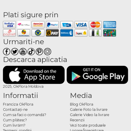
Plati sigure prin
Urmariti-ne
Descarca aplicatia
2025, OkFlora Moldova
Informatii
Media
Franciza OkFlora
Blog OkFlora
Contactaţi-ne
Galerie Foto la livrare
Cum sa faci o comandă?
Galerie Video la livrare
Cum plătesc?
Recenzii
Cum livrăm?
Vezi toate produsele
Termeni, condiţii
Logare/Înregistrare