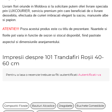
Livram flori oriunde in Moldova si la solicitare putem oferi livrare speciala 
prin LUXCOURIER, serviciu premium prin care beneficiati de o livrare 
deosebita, efectuata de curieri imbracati elegant la sacou, manusele albe 
si papion.
ATENTIE!!!
 Poza acestui produs este cu titlu de prezentare. Nuantele si 
florile pot varia in functie de sezon si stocul disponibil, fiind pastrate 
aspectul si dimensiunile aranjamentului.
Impresii despre 101 Trandafiri Roșii 40-
60 cm
Pentru a lasa o recenzie trebuie sa fiti autentificati
Autentificati-va
Compozitii Florale
Bauturi Alcoolice
Dragobete
Buchete Comestibile