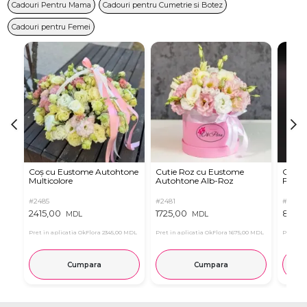
Cadouri Pentru Mama
Cadouri pentru Cumetrie si Botez
Cadouri pentru Femei
Coș cu Eustome Autohtone
Cutie Roz cu Eustome
Cutie 
Multicolore
Autohtone Alb-Roz
Ferrer
#2485
#2481
#2854
2415,00
1725,00
899,
MDL
MDL
Pret in aplicatia OkFlora
2345,00 MDL
Pret in aplicatia OkFlora
1675,00 MDL
Pret in 
Cumpara
Cumpara