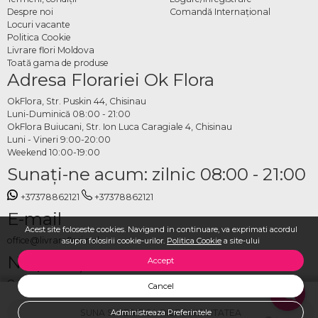
Despre noi
Comandă Internațional
Locuri vacante
Politica Cookie
Livrare flori Moldova
Toată gama de produse
Adresa Florariei Ok Flora
OkFlora, Str. Puskin 44, Chisinau
Luni-Duminică 08:00 - 21:00
OkFlora Buiucani, Str. Ion Luca Caragiale 4, Chisinau
Luni - Vineri 9:00-20:00
Weekend 10:00-19:00
Sunaţi-ne acum: zilnic 08:00 - 21:00
+37378862121
+37378862121
E-mail
Acest site foloseste cookies. Navigand in continuare, va exprimati acordul
office@livrareflori.md
asupra folosirii cookie-urilor.
Politica Cookie
a site-ului
Ne puteți contacta:
Accept
whatsapp
,
messenger
Cancel
SUNA SI VERIFICA DISPONIBILITATEA
Administreaza Preferintele