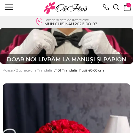
0
Locatia si data de livrare este
MUN.CHISINAU 2026-08-07
Acasa
/
Buchete din Trandafiri
/
101 Trandafiri Roșii 40-60 cm