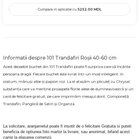
Cumpara in aplicatie cu
5252.00
MDL
Informatii despre 101 Trandafiri Roșii 40-60 cm
Acest deosebit buchet din 101 Trandafiri poate fi surpriza care să încânte
persoana dragă. Fiecare buchet este livrat într-un mod inteligent: în
costum, mănuși albe și papion roz. La el atașăm un pliculeț cu Chrysal:
substanța care va menține proaspete florile alese de dumneavoastră și un
card de felicitare gratuit, pe care imprimăm mesajul dorit. Componeță:
Trandafiri, Panglică de Satin și Organza
La solicitare, aranjametul poate fi insotit de o felicitare Gratuita si puteti 
beneficia de optiunea foto martor la livrare, sau anonimat, bifand acest 
camp la plasarea comenzii.