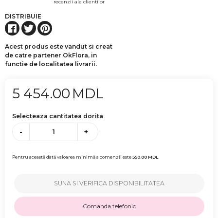
recenzii ale clientilor
DISTRIBUIE
Acest produs este vandut si creat
de catre partener OkFlora, in
functie de localitatea livrarii.
5 454.00
MDL
Selecteaza cantitatea dorita
-
+
Pentru această dată valoarea minimă a comenzii este
550.00
MDL
SUNA SI VERIFICA DISPONIBILITATEA
Comanda telefonic