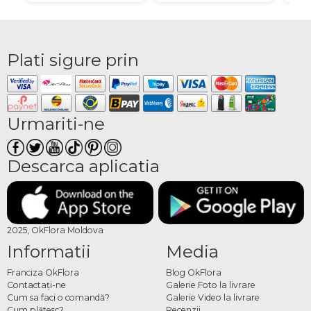
Plati sigure prin
Urmariti-ne
Descarca aplicatia
2025, OkFlora Moldova
Informatii
Media
Franciza OkFlora
Blog OkFlora
Contactaţi-ne
Galerie Foto la livrare
Cum sa faci o comandă?
Galerie Video la livrare
Cum plătesc?
Recenzii