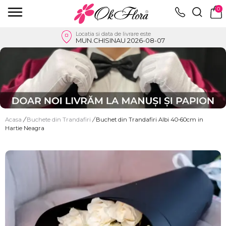
0
Locatia si data de livrare este
MUN.CHISINAU 2026-08-07
Acasa
/
Buchete din Trandafiri
/
Buchet din Trandafiri Albi 40-60cm in
Hartie Neagra