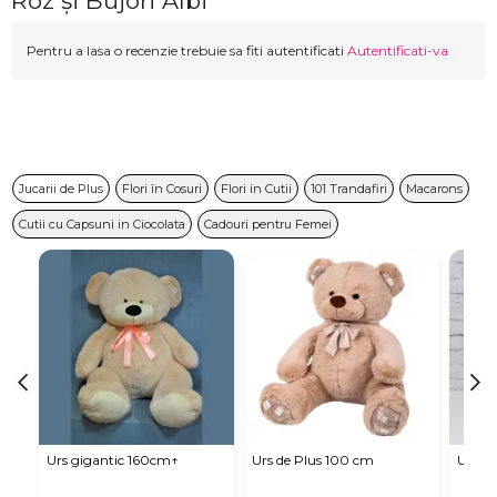
Roz și Bujori Albi
Pentru a lasa o recenzie trebuie sa fiti autentificati
Autentificati-va
Jucarii de Plus
Flori în Cosuri
Flori in Cutii
101 Trandafiri
Macarons
Cutii cu Capsuni in Ciocolata
Cadouri pentru Femei
Urs gigantic 160cm↑
Urs de Plus 100 cm
Urs m