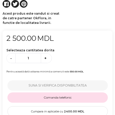
Acest produs este vandut si creat
de catre partener OkFlora, in
functie de localitatea livrarii.
2 500.00
MDL
Selecteaza cantitatea dorita
-
+
Pentru această dată valoarea minimă a comenzii este
550.00
MDL
SUNA SI VERIFICA DISPONIBILITATEA
Comanda telefonic
Cumpara in aplicatie cu
2400.00
MDL