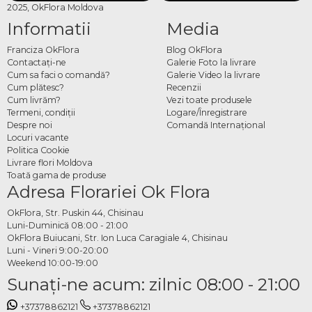
2025, OkFlora Moldova
Informatii
Media
Franciza OkFlora
Blog OkFlora
Contactaţi-ne
Galerie Foto la livrare
Cum sa faci o comandă?
Galerie Video la livrare
Cum plătesc?
Recenzii
Cum livrăm?
Vezi toate produsele
Termeni, condiţii
Logare/Înregistrare
Despre noi
Comandă Internațional
Locuri vacante
Politica Cookie
Livrare flori Moldova
Toată gama de produse
Adresa Florariei Ok Flora
OkFlora, Str. Puskin 44, Chisinau
Luni-Duminică 08:00 - 21:00
OkFlora Buiucani, Str. Ion Luca Caragiale 4, Chisinau
Luni - Vineri 9:00-20:00
Weekend 10:00-19:00
Sunaţi-ne acum: zilnic 08:00 - 21:00
+37378862121
+37378862121