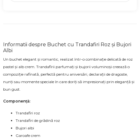
Informatii despre Buchet cu Trandafiri Roz și Bujori
Albi
Un buchet elegant și romantic, realizat într-o combinație delicată de roz
pastel și alb crem. Trandafirii parfumați și bujorii voluminoși creează o
compoziție rafinată, perfectă pentru aniversări, declarații de dragoste,
nunți sau momente speciale în care doriți să impresionați prin eleganță și
bun gust.
Componență:
Trandafiri roz
Trandafiri de grădină roz
Bujori albi
Garoafe crem