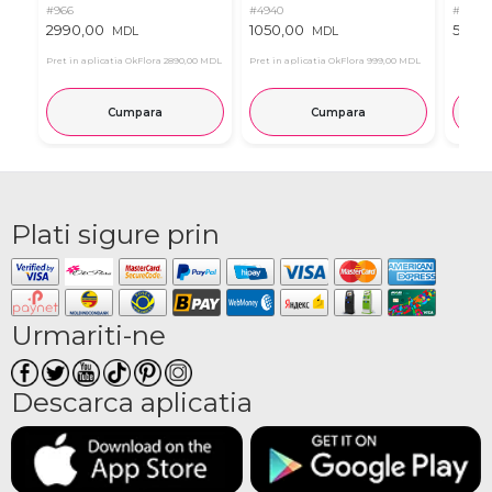
#966
#4940
#11
2990,00
1050,00
537,0
MDL
MDL
Pret in aplicatia OkFlora
2890,00 MDL
Pret in aplicatia OkFlora
999,00 MDL
Cumpara
Cumpara
Plati sigure prin
Urmariti-ne
Descarca aplicatia