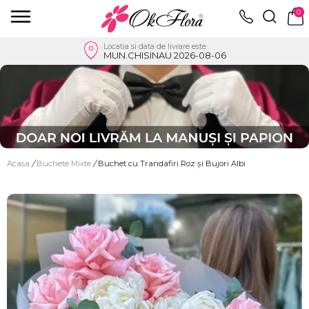
0
Locatia si data de livrare este
MUN.CHISINAU 2026-08-06
Acasa
/
Buchete Mixte
/
Buchet cu Trandafiri Roz și Bujori Albi