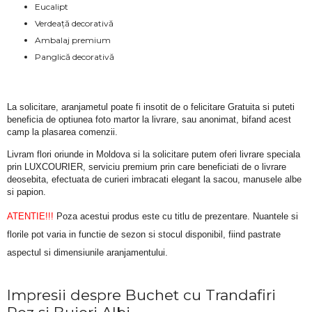
Eucalipt
Verdeață decorativă
Ambalaj premium
Panglică decorativă
La solicitare, aranjametul poate fi insotit de o felicitare Gratuita si puteti 
beneficia de optiunea foto martor la livrare, sau anonimat, bifand acest 
camp la plasarea comenzii.
Livram flori oriunde in Moldova si la solicitare putem oferi livrare speciala 
prin LUXCOURIER, serviciu premium prin care beneficiati de o livrare 
deosebita, efectuata de curieri imbracati elegant la sacou, manusele albe 
si papion.
ATENTIE!!!
 Poza acestui produs este cu titlu de prezentare. Nuantele si 
florile pot varia in functie de sezon si stocul disponibil, fiind pastrate 
aspectul si dimensiunile aranjamentului.
Impresii despre Buchet cu Trandafiri