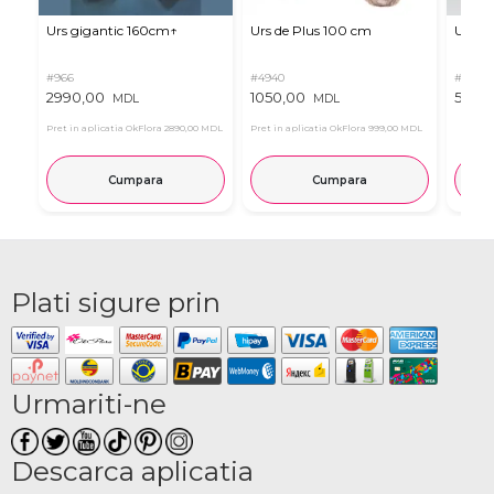
Urs gigantic 160cm↑
Urs de Plus 100 cm
Urs m
#966
#4940
#11
2990,00
1050,00
537,0
MDL
MDL
Pret in aplicatia OkFlora
2890,00 MDL
Pret in aplicatia OkFlora
999,00 MDL
Cumpara
Cumpara
Plati sigure prin
Urmariti-ne
Descarca aplicatia