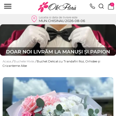
0
Locatia si data de livrare este
MUN.CHISINAU 2026-08-06
Acasa
/
Buchete Mixte
/
Buchet Delicat cu Trandafiri Roz, Orhidee și
Crizanteme Albe