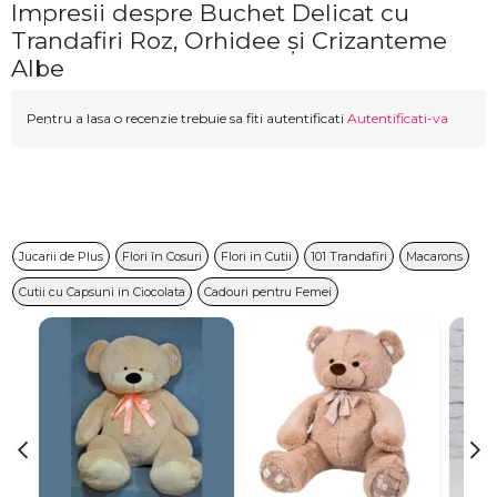
Impresii despre Buchet Delicat cu
Trandafiri Roz, Orhidee și Crizanteme
Albe
Pentru a lasa o recenzie trebuie sa fiti autentificati
Autentificati-va
Jucarii de Plus
Flori în Cosuri
Flori in Cutii
101 Trandafiri
Macarons
Cutii cu Capsuni in Ciocolata
Cadouri pentru Femei