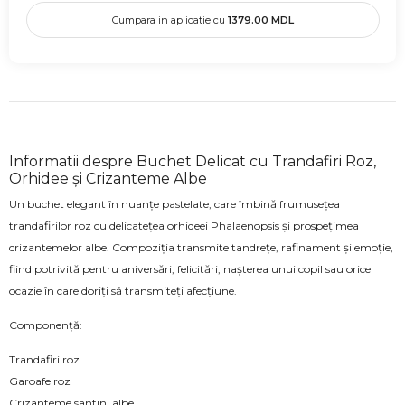
Cumpara in aplicatie cu
1379.00
MDL
Informatii despre Buchet Delicat cu Trandafiri Roz,
Orhidee și Crizanteme Albe
Un buchet elegant în nuanțe pastelate, care îmbină frumusețea
trandafirilor roz cu delicatețea orhideei Phalaenopsis și prospețimea
crizantemelor albe. Compoziția transmite tandrețe, rafinament și emoție,
fiind potrivită pentru aniversări, felicitări, nașterea unui copil sau orice
ocazie în care doriți să transmiteți afecțiune.
Componență:
Trandafiri roz
Garoafe roz
Crizanteme santini albe