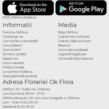
2025, OkFlora Moldova
Informatii
Media
Franciza OkFlora
Blog OkFlora
Contactaţi-ne
Galerie Foto la livrare
Cum sa faci o comandă?
Galerie Video la livrare
Cum plătesc?
Recenzii
Cum livrăm?
Vezi toate produsele
Termeni, condiţii
Logare/Înregistrare
Despre noi
Comandă Internațional
Locuri vacante
Politica Cookie
Livrare flori Moldova
Toată gama de produse
Adresa Florariei Ok Flora
OkFlora, Str. Puskin 44, Chisinau
Luni-Duminică 08:00 - 21:00
OkFlora Buiucani, Str. Ion Luca Caragiale 4, Chisinau
Luni - Vineri 9:00-20:00
Weekend 10:00-19:00