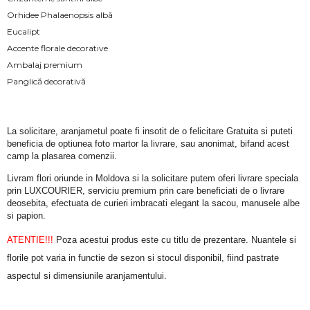
Orhidee Phalaenopsis albă
Eucalipt
Accente florale decorative
Ambalaj premium
Panglică decorativă
La solicitare, aranjametul poate fi insotit de o felicitare Gratuita si puteti 
beneficia de optiunea foto martor la livrare, sau anonimat, bifand acest 
camp la plasarea comenzii.
Livram flori oriunde in Moldova si la solicitare putem oferi livrare speciala 
prin LUXCOURIER, serviciu premium prin care beneficiati de o livrare 
deosebita, efectuata de curieri imbracati elegant la sacou, manusele albe 
si papion.
ATENTIE!!!
 Poza acestui produs este cu titlu de prezentare. Nuantele si 
florile pot varia in functie de sezon si stocul disponibil, fiind pastrate 
aspectul si dimensiunile aranjamentului.