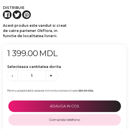
DISTRIBUIE
Acest produs este vandut si creat
de catre partener OkFlora, in
functie de localitatea livrarii.
1 399.00
MDL
Selecteaza cantitatea dorita
-
+
Pentru această dată valoarea minimă a comenzii este
550.00
MDL
ADAUGA IN COS
Comanda telefonic