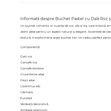
Informatii despre Buchet Pastel cu Dalii Roz ș
Un buchet romantic în nuanțe de roz, alb și lila, care îmbină armo
atent alese pentru un aspect natural și elegant. Accentele de cl
textură, transformând acest buchet într-un cadou perfect pentru
Componență:
Dalii roz
Garoafe roz
Garoafe bicolore
Crizanteme albe
Frezii albe
Lisianthus alb
Clematis
Eucalipt
Verdeață decorativă
Ambalaj premium