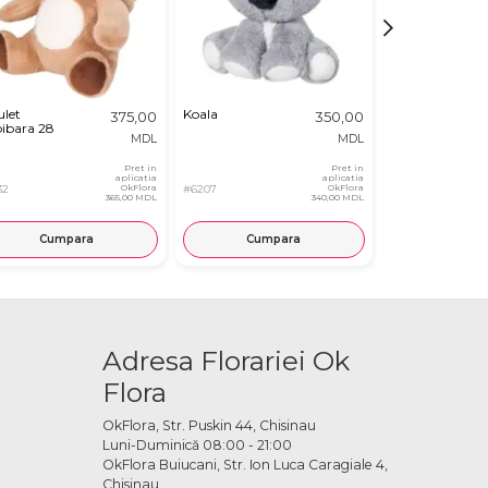
ulet
Koala
Iepuras in
375,00
350,00
ibara 28
Morcov
MDL
MDL
Pret in
Pret in
aplicatia
aplicatia
32
OkFlora
#6207
OkFlora
#8419
365,00 MDL
340,00 MDL
Cumpara
Cumpara
Cump
Adresa Florariei Ok
Flora
OkFlora, Str. Puskin 44, Chisinau
Luni-Duminică 08:00 - 21:00
OkFlora Buiucani, Str. Ion Luca Caragiale 4,
Chisinau