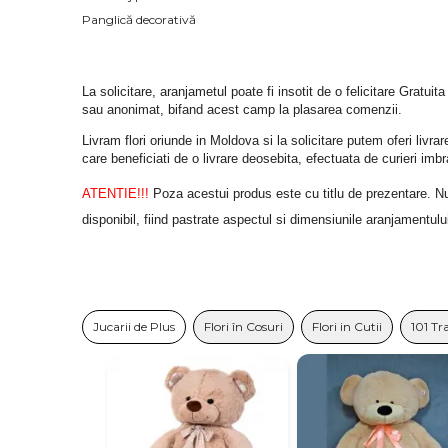
Panglică decorativă
La solicitare, aranjametul poate fi insotit de o felicitare Gratuita
sau anonimat, bifand acest camp la plasarea comenzii.
Livram flori oriunde in Moldova si la solicitare putem oferi liv
care beneficiati de o livrare deosebita, efectuata de curieri im
ATENTIE!!!
 Poza acestui produs este cu titlu de prezentare. Nuan
disponibil, fiind pastrate aspectul si dimensiunile aranjamentulu
Jucarii de Plus
Flori în Cosuri
Flori in Cutii
101 Tr