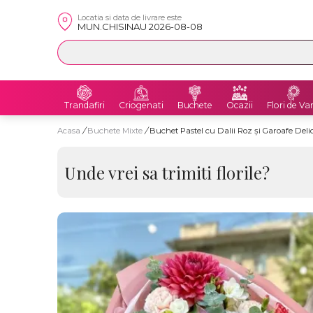
Locatia si data de livrare este
MUN.CHISINAU 2026-08-08
Trandafiri
Criogenati
Buchete
Ocazii
Flori de Va
Acasa
/
Buchete Mixte
/
Buchet Pastel cu Dalii Roz și Garoafe Deli
Unde vrei sa trimiti florile?