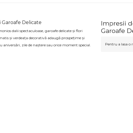
i Garoafe Delicate
Impresii d
Garoafe D
nios dalii spectaculoase, garoafe delicate și flori
ematis și verdeața decorativă adaugă prospețime și
Pentru a lasa o r
 aniversări, zile de naștere sau orice moment special.