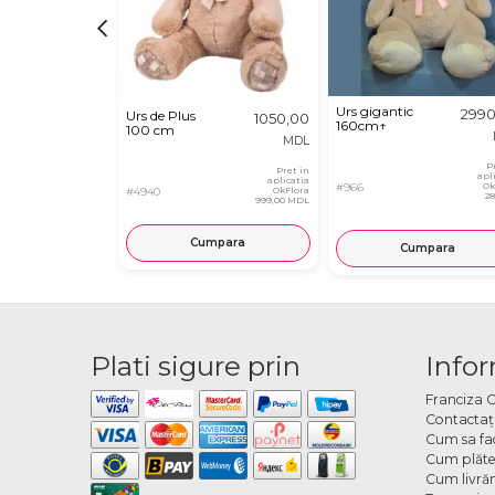
Urs gigantic
2990
Urs de Plus
1050,00
160cm↑
100 cm
MDL
P
Pret in
apl
aplicatia
#966
Ok
#4940
OkFlora
2
999,00 MDL
Cumpara
Cumpara
Plati sigure prin
Infor
Franciza 
Contactaţ
Cum sa fa
Cum plăte
Cum livră