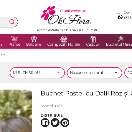
Lun-Dum: 8
+373
Livrare Gratuită în Chișinău și București
ra
Plante
Baloane
Compozitii Florale
Cadouri
Buchetul Mires
cate
Buchet Pastel cu Dalii Roz și
Model
8632
DISTRIBUIE