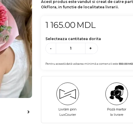
Acest produs este vandut si creat de catre par
OkFlora, in functie de localitatea livrarii.
1 165.00
MDL
Selecteaza cantitatea dorita
-
+
Pentru această dată valoarea minimă a comenzii este
550.00
MD
Livrăm prin
Poză martor
LuxCourier
la livrare