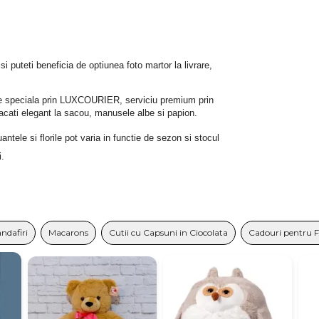
 si puteti beneficia de optiunea foto martor la livrare, 
rare speciala prin LUXCOURIER, serviciu premium prin 
bracati elegant la sacou, manusele albe si papion.
tele si florile pot varia in functie de sezon si stocul 
i.
andafiri
Macarons
Cutii cu Capsuni in Ciocolata
Cadouri pentru 