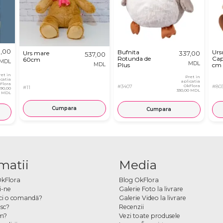
,00
Bufnita
Urs
Urs mare
337,00
537,00
Rotunda de
Cap
60cm
MDL
MDL
MDL
Plus
cm
ret in
Pret in
icatia
aplicatia
Flora
#3407
OkFlora
#80
#11
890,00
330,00 MDL
MDL
Cumpara
Cumpara
matii
Media
OkFlora
Blog OkFlora
i-ne
Galerie Foto la livrare
ci o comandă?
Galerie Video la livrare
sc?
Recenzii
m?
Vezi toate produsele