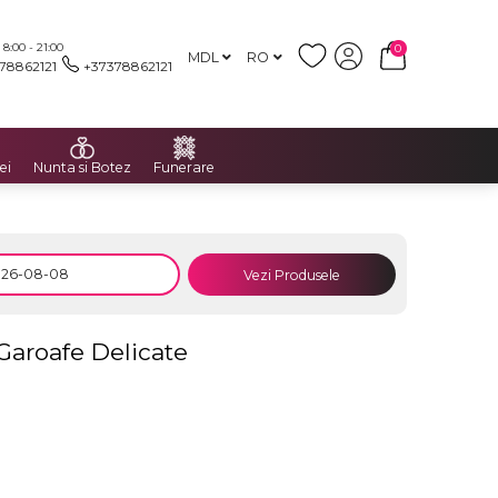
:00 - 21:00
0
MDL
RO
78862121
+37378862121
ei
Nunta si Botez
Funerare
Vezi Produsele
 Garoafe Delicate