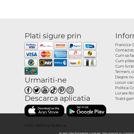
Plati sigure prin
Infor
Franciza 
Contactaţ
Cum sa fa
Cum plăte
Cum livră
Termeni, co
Despre no
Urmariti-ne
Locuri va
Politica C
Livrare fl
Descarca aplicatia
Toată gam
2025, OkFlora Moldova
Acest site foloseste cookies. Navigand in continu