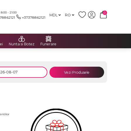
:00 - 21:00
0
MDL
RO
78862121
+37378862121
ei
Nunta si Botez
Funerare
Vezi Produsele
entilor