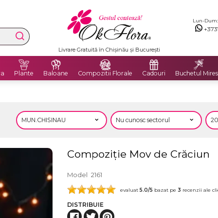
Lun-Dum: 8
+373
Livrare Gratuită în Chișinău și București
ra
Plante
Baloane
Compozitii Florale
Cadouri
Buchetul Mires
Compoziție Mov de Crăciun
Model
2161
evaluat
5.0
/5
bazat pe
3
recenzii ale cli
DISTRIBUIE