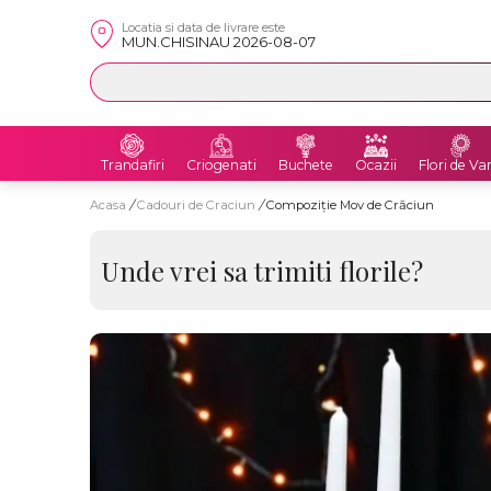
Locatia si data de livrare este
MUN.CHISINAU 2026-08-07
Trandafiri
Criogenati
Buchete
Ocazii
Flori de Va
Acasa
/
Cadouri de Craciun
/
Compoziție Mov de Crăciun
Unde vrei sa trimiti florile?