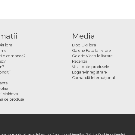
matii
Media
OkFlora
Blog OkFlora
i-ne
Galerie Foto la livrare
ci o comandă?
Galerie Video la livrare
sc?
Recenzii
m?
Vezi toate produsele
ndiţii
Logare/Înregistrare
i
Comandă Internațional
cante
ookie
ori Moldova
a de produse
are, va exprimati acordul asupra folosirii cookie-urilor.
Politica Cookie
a site-ului