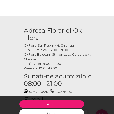
Adresa Florariei Ok
Flora
OkFlora, Str. Puskin 44, Chisinau
Luni-Duminică 08:00 - 21:00
OkFlora Buiucani, Str. Ion Luca Caragiale 4,
Chisinau
Luni - Vineri 9:00-20:00
Weekend 10:00-19:00
Sunaţi-ne acum: zilnic
08:00 - 21:00
+37378862121
+37378862121
E-mail
Accept
office@livrareflori.md
Cancel
Salut, cu ce te putem