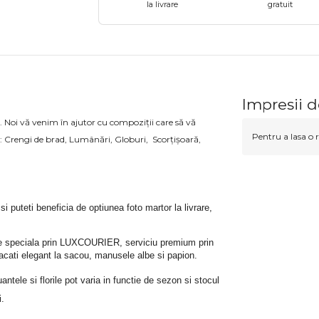
la livrare
gratuit
Impresii 
să. Noi vă venim în ajutor cu compoziții care să vă
Pentru a lasa o r
 Crengi de brad, Lumânări, Globuri, Scorțișoară,
 si puteti beneficia de optiunea foto martor la livrare, 
rare speciala prin LUXCOURIER, serviciu premium prin 
bracati elegant la sacou, manusele albe si papion.
tele si florile pot varia in functie de sezon si stocul 
i.