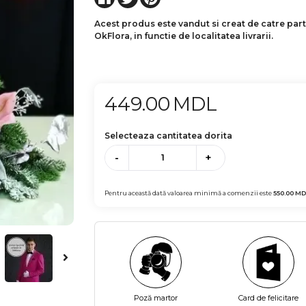
Acest produs este vandut si creat de catre par
OkFlora, in functie de localitatea livrarii.
449.00
MDL
Selecteaza cantitatea dorita
-
+
Pentru această dată valoarea minimă a comenzii este
550.00
MD
Poză martor
Card de felicitare