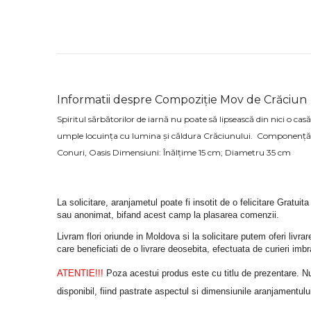
Informatii despre Compoziție Mov de Crăciun
Spiritul sărbătorilor de iarnă nu poate să lipsească din nici o ca
umple locuința cu lumina și căldura Crăciunului. Componență:
Conuri, Oasis Dimensiuni: Înălțime 15 cm; Diametru 35 cm
La solicitare, aranjametul poate fi insotit de o felicitare Gratuita
sau anonimat, bifand acest camp la plasarea comenzii.
Livram flori oriunde in Moldova si la solicitare putem oferi liv
care beneficiati de o livrare deosebita, efectuata de curieri im
ATENTIE!!!
 Poza acestui produs este cu titlu de prezentare. Nuan
disponibil, fiind pastrate aspectul si dimensiunile aranjamentulu