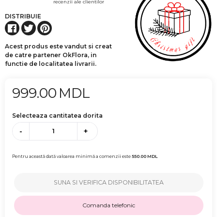
recenzii ale clientilor
DISTRIBUIE
Acest produs este vandut si creat
de catre partener OkFlora, in
functie de localitatea livrarii.
999.00
MDL
Selecteaza cantitatea dorita
-
+
Pentru această dată valoarea minimă a comenzii este
550.00
MDL
SUNA SI VERIFICA DISPONIBILITATEA
Comanda telefonic