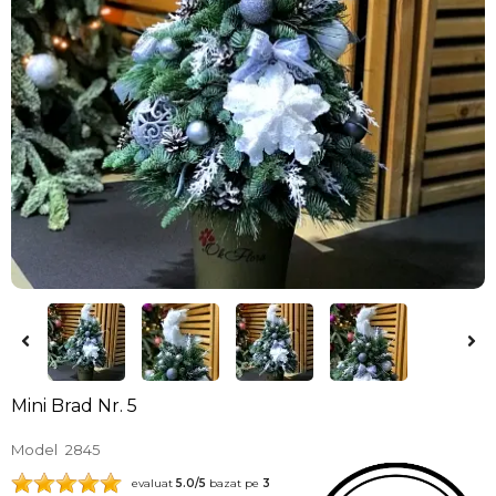
Mini Brad Nr. 5
Model
2845
evaluat
5.0
/5
bazat pe
3