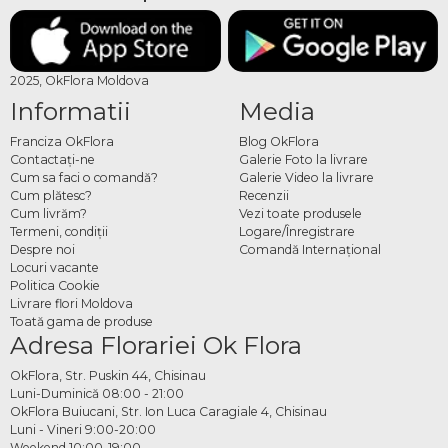
2025, OkFlora Moldova
Informatii
Media
Franciza OkFlora
Blog OkFlora
Contactaţi-ne
Galerie Foto la livrare
Cum sa faci o comandă?
Galerie Video la livrare
Cum plătesc?
Recenzii
Cum livrăm?
Vezi toate produsele
Termeni, condiţii
Logare/Înregistrare
Despre noi
Comandă Internațional
Locuri vacante
Politica Cookie
Livrare flori Moldova
Toată gama de produse
Adresa Florariei Ok Flora
OkFlora, Str. Puskin 44, Chisinau
Luni-Duminică 08:00 - 21:00
OkFlora Buiucani, Str. Ion Luca Caragiale 4, Chisinau
Luni - Vineri 9:00-20:00
Weekend 10:00-19:00