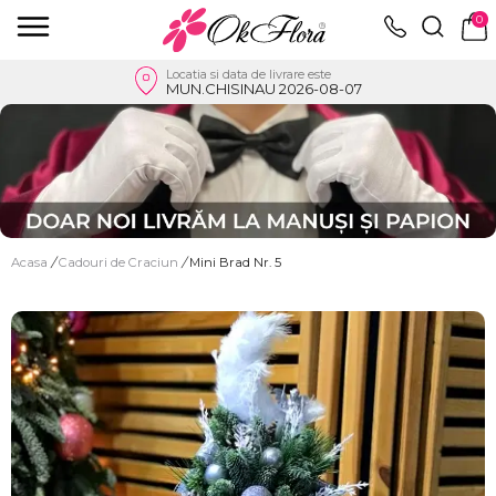
0
Locatia si data de livrare este
MUN.CHISINAU 2026-08-07
Acasa
/
Cadouri de Craciun
/
Mini Brad Nr. 5