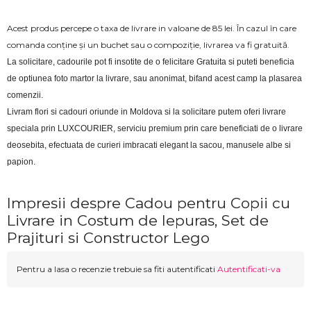
Acest produs percepe o taxa de livrare in valoane de 85 lei. În cazul în care
comanda conține și un buchet sau o compoziție, livrarea va fi gratuită.
La solicitare, cadourile pot fi insotite de o felicitare Gratuita si puteti beneficia 
de optiunea foto martor la livrare, sau anonimat, bifand acest camp la plasarea 
comenzii.
Livram flori si cadouri oriunde in Moldova si la solicitare putem oferi livrare 
speciala prin LUXCOURIER, serviciu premium prin care beneficiati de o livrare 
deosebita, efectuata de curieri imbracati elegant la sacou, manusele albe si 
papion.
Impresii despre Cadou pentru Copii cu
Livrare in Costum de Iepuras, Set de
Prajituri si Constructor Lego
Pentru a lasa o recenzie trebuie sa fiti autentificati
Autentificati-va