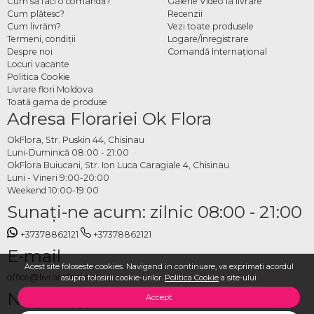
Cum sa faci o comandă?
Galerie Video la livrare
Cum plătesc?
Recenzii
Cum livrăm?
Vezi toate produsele
Termeni, condiţii
Logare/Înregistrare
Despre noi
Comandă Internațional
Locuri vacante
Politica Cookie
Livrare flori Moldova
Toată gama de produse
Adresa Florariei Ok Flora
OkFlora, Str. Puskin 44, Chisinau
Luni-Duminică 08:00 - 21:00
OkFlora Buiucani, Str. Ion Luca Caragiale 4, Chisinau
Luni - Vineri 9:00-20:00
Weekend 10:00-19:00
Sunaţi-ne acum: zilnic 08:00 - 21:00
+37378862121
+37378862121
E-mail
Acest site foloseste cookies. Navigand in continuare, va exprimati acordul
office@livrareflori.md
asupra folosirii cookie-urilor.
Politica Cookie
a site-ului
Ne puteți contacta:
Accept