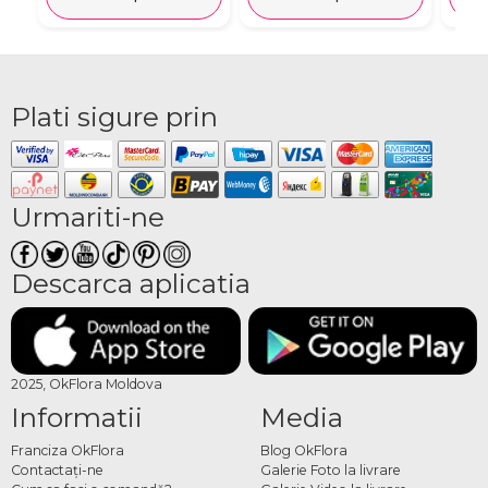
Plati sigure prin
Urmariti-ne
Descarca aplicatia
2025, OkFlora Moldova
Informatii
Media
Franciza OkFlora
Blog OkFlora
Contactaţi-ne
Galerie Foto la livrare