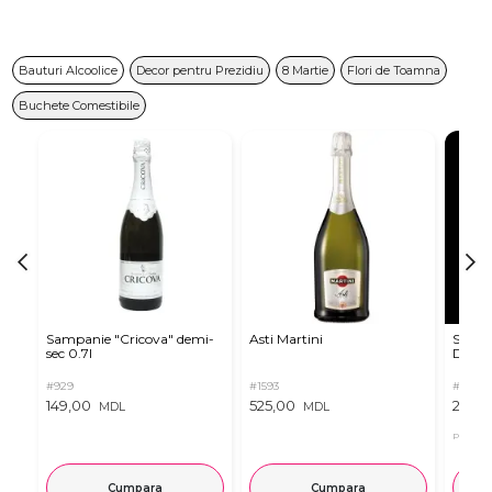
Bauturi Alcoolice
Decor pentru Prezidiu
8 Martie
Flori de Toamna
Buchete Comestibile
Sampanie "Cricova" demi-
Asti Martini
Sampa
sec 0.7l
Dulce
#929
#1593
#2516
149,00
525,00
239,
MDL
MDL
Pret in 
Cumpara
Cumpara