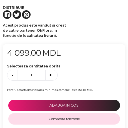
DISTRIBUIE
Acest produs este vandut si creat
de catre partener OkFlora, in
functie de localitatea livrarii.
4 099.00
MDL
Selecteaza cantitatea dorita
-
+
Pentru această dată valoarea minimă a comenzii este
550.00
MDL
ADAUGA IN COS
Comanda telefonic