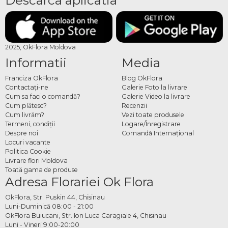
Descarca aplicatia
2025, OkFlora Moldova
Informatii
Media
Franciza OkFlora
Blog OkFlora
Contactaţi-ne
Galerie Foto la livrare
Cum sa faci o comandă?
Galerie Video la livrare
Cum plătesc?
Recenzii
Cum livrăm?
Vezi toate produsele
Termeni, condiţii
Logare/Înregistrare
Despre noi
Comandă Internațional
Locuri vacante
Politica Cookie
Livrare flori Moldova
Toată gama de produse
Adresa Florariei Ok Flora
OkFlora, Str. Puskin 44, Chisinau
Luni-Duminică 08:00 - 21:00
OkFlora Buiucani, Str. Ion Luca Caragiale 4, Chisinau
Luni - Vineri 9:00-20:00