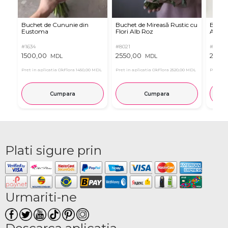
Buchet de Cununie din
Buchet de Mireasă Rustic cu
Buchet
Eustoma
Flori Alb Roz
Albe
#1634
#8021
#8018
1500,00
2550,00
2550,
MDL
MDL
Pret in aplicatia OkFlora
1450,00 MDL
Pret in aplicatia OkFlora
2520,00 MDL
Pret in 
Cumpara
Cumpara
Plati sigure prin
Urmariti-ne