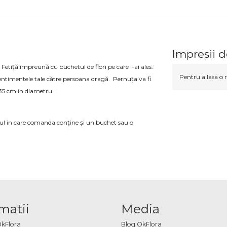
Impresii d
tiță împreună cu buchetul de flori pe care l-ai ales.
Pentru a lasa o r
ntimentele tale către persoana dragă. Pernuța va fi
 35 cm în diametru.
azul în care comanda conține și un buchet sau o
matii
Media
OkFlora
Blog OkFlora