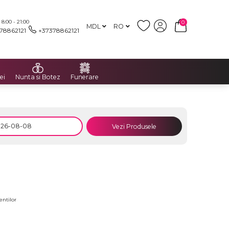
:00 - 21:00
0
MDL
RO
78862121
+37378862121
ei
Nunta si Botez
Funerare
Vezi Produsele
entilor