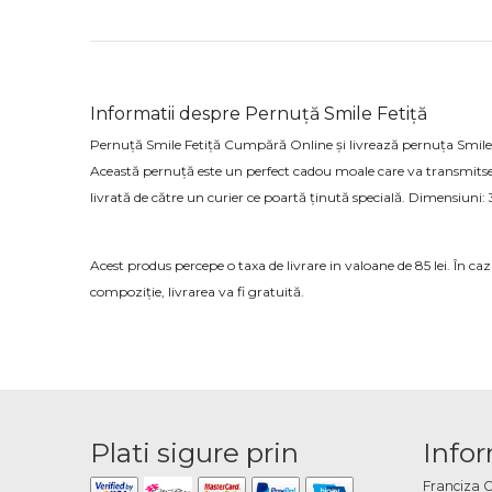
Informatii despre Pernuță Smile Fetiță
Pernuță Smile Fetiță Cumpără Online și livrează pernuța Smile Fe
Această pernuță este un perfect cadou moale care va transmitse
livrată de către un curier ce poartă ținută specială. Dimensiuni:
Acest produs percepe o taxa de livrare in valoane de 85 lei. În c
compoziție, livrarea va fi gratuită.
Plati sigure prin
Infor
Franciza 