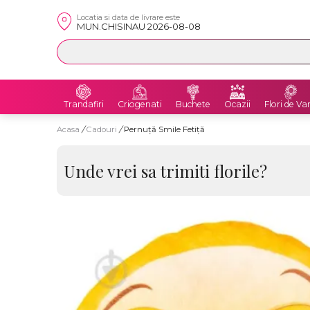
Locatia si data de livrare este
MUN.CHISINAU 2026-08-08
Trandafiri
Criogenati
Buchete
Ocazii
Flori de Va
Acasa
/
Cadouri
/
Pernuță Smile Fetiță
Unde vrei sa trimiti florile?