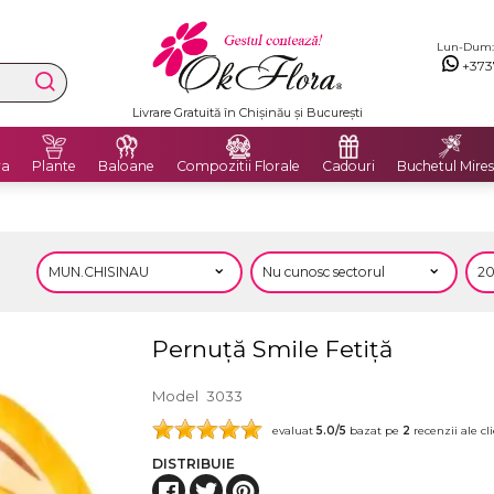
Lun-Dum: 8
+373
Livrare Gratuită în Chișinău și București
ra
Plante
Baloane
Compozitii Florale
Cadouri
Buchetul Mires
Pernuță Smile Fetiță
Model
3033
evaluat
5.0
/5
bazat pe
2
recenzii ale cli
DISTRIBUIE