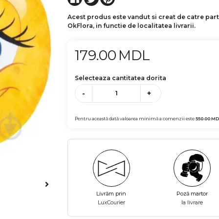
Acest produs este vandut si creat de catre par
OkFlora, in functie de localitatea livrarii.
179.00
MDL
Selecteaza cantitatea dorita
-
+
Pentru această dată valoarea minimă a comenzii este
550.00
MD
Livrăm prin
Poză martor
LuxCourier
la livrare