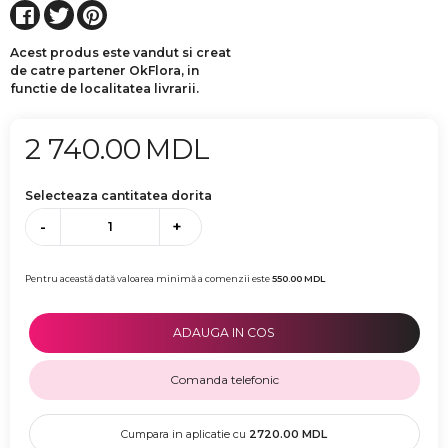
Acest produs este vandut si creat
de catre partener OkFlora, in
functie de localitatea livrarii.
2 740.00
MDL
Selecteaza cantitatea dorita
-
+
Pentru această dată valoarea minimă a comenzii este
550.00
MDL
ADAUGA IN COS
Comanda telefonic
Cumpara in aplicatie cu
2720.00
MDL