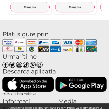
Cumpara
Cumpara
Plati sigure prin
Urmariti-ne
Descarca aplicatia
2025, OkFlora Moldova
Informatii
Media
Acest site foloseste cookies. Navigand in continuare, va exprimati acordul
Franciza OkFlora
Blog OkFlora