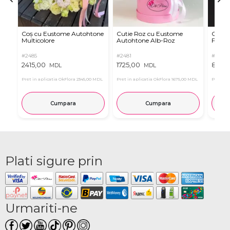
Coș cu Eustome Autohtone
Cutie Roz cu Eustome
Cutie 
Multicolore
Autohtone Alb-Roz
Ferrer
#2485
#2481
#2854
2415,00
1725,00
899,
MDL
MDL
Pret in aplicatia OkFlora
2345,00 MDL
Pret in aplicatia OkFlora
1675,00 MDL
Pret in 
Cumpara
Cumpara
Plati sigure prin
Urmariti-ne