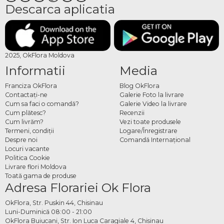
Descarca aplicatia
2025, OkFlora Moldova
Informatii
Media
Franciza OkFlora
Blog OkFlora
Contactaţi-ne
Galerie Foto la livrare
Cum sa faci o comandă?
Galerie Video la livrare
Cum plătesc?
Recenzii
Cum livrăm?
Vezi toate produsele
Termeni, condiţii
Logare/Înregistrare
Despre noi
Comandă Internațional
Locuri vacante
Politica Cookie
Livrare flori Moldova
Toată gama de produse
Adresa Florariei Ok Flora
OkFlora, Str. Puskin 44, Chisinau
Luni-Duminică 08:00 - 21:00
OkFlora Buiucani, Str. Ion Luca Caragiale 4, Chisinau