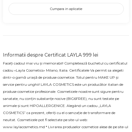
Cumpara in aplicatie
Informatii despre Certificat LAYLA 999 lei
Faceți cadoul mai viu și memorabil! Completează buchetul cu certificatul
cadou «Layla Cosmetics» Milano, Italia. Certificatele Va permit sa alegeti
dintr-o gamă uriașă de produse cosmetice. Totul pentru MAKE UP și
service pentru unghii! LAYLA COSMETICS este un producător italian de
produse cosmetice profesionale. Cosmeticele noastre sunt sigure pentru
sanatate, nu conțin substanțe nocive (BIG6FREE), nu sunt testate pe
animale și sunt HIPOALLERGENICE. Alegând un cadou „LAYLA
COSMETICS” ca prezent, oferiți cu el o senzație de transformare de
neuitat. Cosmeticele pot fi selectate pe site-ul web:
www.laylacosmetics.md * Livrarea produselor cosmetice alese de pe site-ul