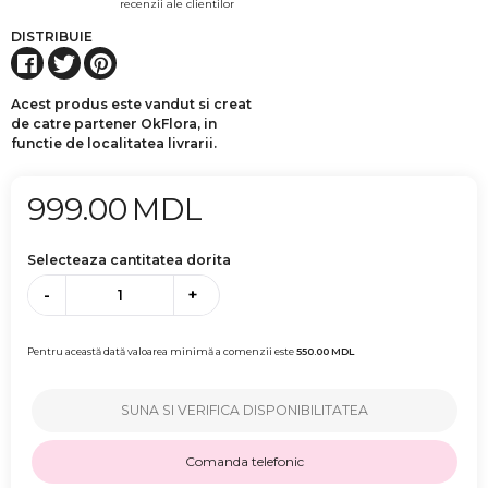
recenzii ale clientilor
DISTRIBUIE
Acest produs este vandut si creat
de catre partener OkFlora, in
functie de localitatea livrarii.
999.00
MDL
Selecteaza cantitatea dorita
-
+
Pentru această dată valoarea minimă a comenzii este
550.00
MDL
SUNA SI VERIFICA DISPONIBILITATEA
Comanda telefonic