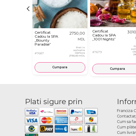
Certificat
301
Certificat
2750,00
Cadou la SPA
Cadou la SPA
„1001 Nights”
MDL
„Bounty
Paradise”
P
Pret in
apl
aplicatia
#7679
Ok
#7687
OkFlora
2
2730,00 MDL
Cumpara
Cumpara
Plati sigure prin
Infor
Franciza 
Contactaţ
Cum sa fa
Cum plăte
Cum livră