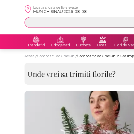
Locatia si data de livrare este
MUN.CHISINAU 2026-08-08
Trandafiri
Criogenati
Buchete
Ocazii
Flori de Va
Acasa
/
Compozitii de Craciun
/
Compozitie de Craciun in Cos Impl
Unde vrei sa trimiti florile?