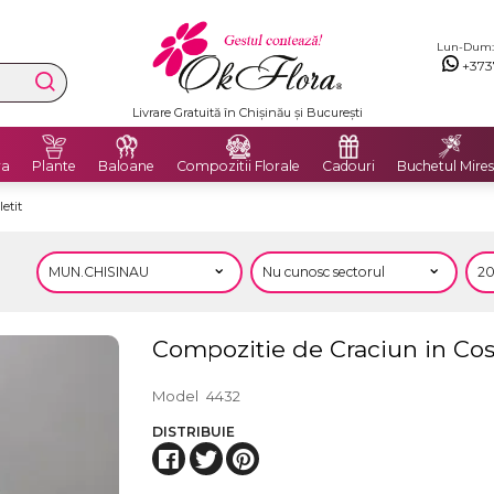
Lun-Dum: 8
+373
Livrare Gratuită în Chișinău și București
ra
Plante
Baloane
Compozitii Florale
Cadouri
Buchetul Mires
etit
Compozitie de Craciun in Cos
Model
4432
DISTRIBUIE