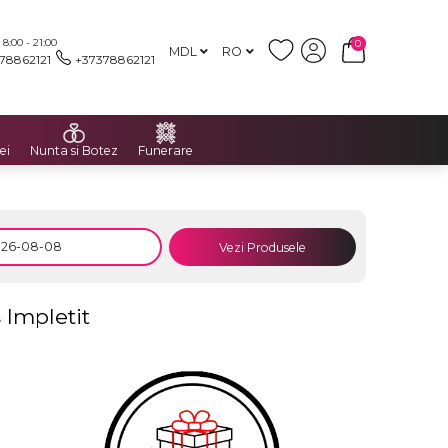
:00 - 21:00
0
MDL
RO
78862121
+37378862121
ei
Nunta si Botez
Funerare
Vezi Produsele
 Impletit