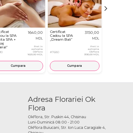
ificat
Certificat
Certificat
1640,00
3150,00
ou la SPA
Cadou la SPA
Cadou la SPA
MDL
MDL
zita SPA +
„Dream Bali”
„Chocolife”
aj
eral”
Pret in
Pret in
aplicatia
aplicatia
90
OkFlora
#7680
OkFlora
#7682
1620,00 MDL
3130,00 MDL
Cumpara
Cumpara
Cump
Adresa Florariei Ok
Flora
OkFlora, Str. Puskin 44, Chisinau
Luni-Duminică 08:00 - 21:00
OkFlora Buiucani, Str. Ion Luca Caragiale 4,
Chisinau