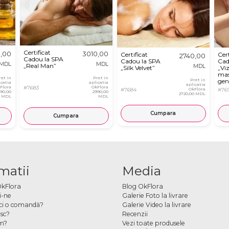
Certificat
0,00
3010,00
Certificat
Cert
2740,00
Cadou la SPA
Cadou la SPA
Cad
MDL
MDL
„Real Man”
MDL
„Silk Velvet”
„Vi
mas
ret in
Pret in
Pret in
gen
icatia
aplicatia
aplicatia
Flora
#7683
OkFlora
#7684
OkFlora
#76
990,00
2990,00
2720,00 MDL
MDL
MDL
Cumpara
Cumpara
matii
Media
OkFlora
Blog OkFlora
i-ne
Galerie Foto la livrare
ci o comandă?
Galerie Video la livrare
sc?
Recenzii
m?
Vezi toate produsele