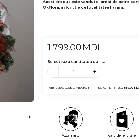
Acest produs este vandut si creat de catre par
OkFlora, in functie de localitatea livrarii.
1 799.00
MDL
Selecteaza cantitatea dorita
-
+
Pentru această dată valoarea minimă a comenzii este
550.00
MD
Poză martor
Card de felicitare