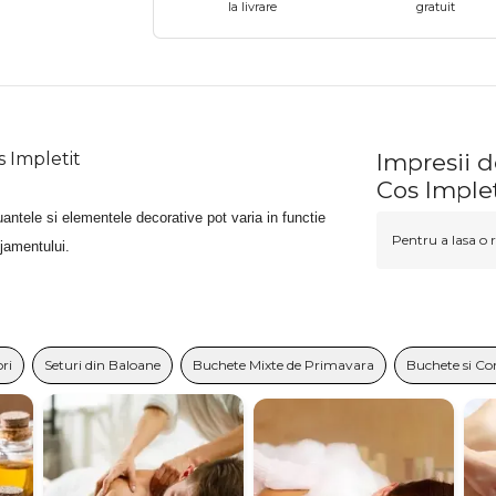
la livrare
gratuit
s Impletit
Impresii 
Cos Implet
antele si elementele decorative pot varia in functie
Pentru a lasa o r
njamentului.
ori
Seturi din Baloane
Buchete Mixte de Primavara
Buchete si Co