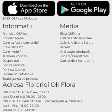
2025, OkFlora Moldova
Informatii
Media
Franciza OkFlora
Blog OkFlora
Contactaţi-ne
Galerie Foto la livrare
Cum sa faci o comandă?
Galerie Video la livrare
Cum plătesc?
Recenzii
Cum livrăm?
Vezi toate produsele
Termeni, condiţii
Logare/Înregistrare
Despre noi
Comandă Internațional
Locuri vacante
Politica Cookie
Livrare flori Moldova
Toată gama de produse
Adresa Florariei Ok Flora
OkFlora, Str. Puskin 44, Chisinau
Luni-Duminică 08:00 - 21:00
OkFlora Buiucani, Str. Ion Luca Caragiale 4, Chisinau
Luni - Vineri 9:00-20:00
Weekend 10:00-19:00