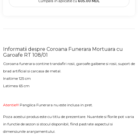
Cumpara in aplicatie cu
605.00
MDL
Informatii despre Coroana Funerara Mortuara cu
Garoafe RT 108/01
Coroana funerara contine trandafiri rosii, garoafe galbene si rosii, suport de
brad artificial si carcasa de metal.
Inaltime 125 cm
Latimea 65 cm
Atentie!!!
Panglica Funerara nu este inclusa in pret.
Poza acestui produs este cu titlu de prezentare. Nuantele si florile pot varia
in functie de sezon si stocul disponibil, fiind pastrate aspectul si
dimensiunile aranjamentului.