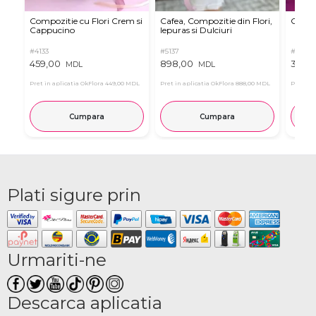
Compozitie cu Flori Crem si
Cafea, Compozitie din Flori,
Cafea
Cappucino
Iepuras si Dulciuri
#4133
#5137
#2545
459,00
898,00
399,
MDL
MDL
Pret in aplicatia OkFlora
449,00 MDL
Pret in aplicatia OkFlora
888,00 MDL
Pret in 
Cumpara
Cumpara
Plati sigure prin
Urmariti-ne
Descarca aplicatia