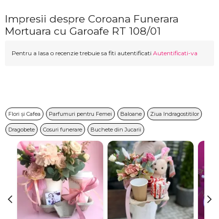
Impresii despre Coroana Funerara
Mortuara cu Garoafe RT 108/01
Pentru a lasa o recenzie trebuie sa fiti autentificati
Autentificati-va
Flori și Cafea
Parfumuri pentru Femei
Baloane
Ziua Indragostitilor
Dragobete
Cosuri funerare
Buchete din Jucarii