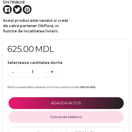
DISTRIBUIE
Acest produs este vandut si creat
de catre partener OkFlora, in
functie de localitatea livrarii.
625.00
MDL
Selecteaza cantitatea dorita
-
+
Pentru această dată valoarea minimă a comenzii este
550.00
MDL
ADAUGA IN COS
Comanda telefonic