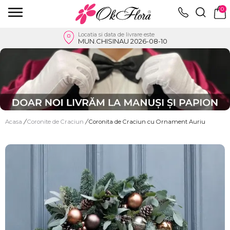
0
Locatia si data de livrare este
MUN.CHISINAU 2026-08-10
Acasa
/
Coronite de Craciun
/
Coronita de Craciun cu Ornament Auriu