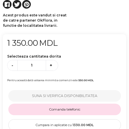
Acest produs este vandut si creat
de catre partener OkFlora, in
functie de localitatea livrarii.
1 350.00
MDL
Selecteaza cantitatea dorita
-
+
Pentru această dată valoarea minimă a comenzii este
550.00
MDL
SUNA SI VERIFICA DISPONIBILITATEA
Comanda telefonic
Cumpara in aplicatie cu
1330.00
MDL