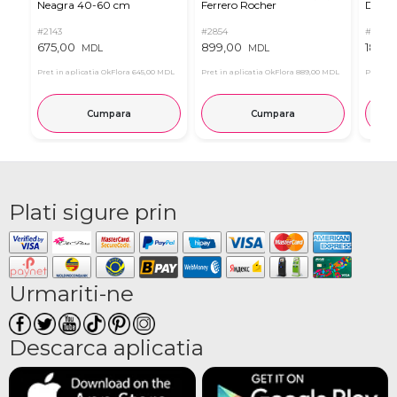
Neagra 40-60 cm
Ferrero Rocher
Dulciu
#2143
#2854
#2321
675,00
899,00
1855,
MDL
MDL
Pret in aplicatia OkFlora
645,00 MDL
Pret in aplicatia OkFlora
889,00 MDL
Pret in 
Cumpara
Cumpara
Plati sigure prin
Urmariti-ne
Descarca aplicatia