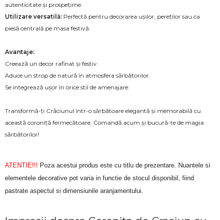
autenticitate și prospețime.
Utilizare versatilă:
Perfectă pentru decorarea ușilor, pereților sau ca
piesă centrală pe masa festivă.
Avantaje:
Creează un decor rafinat și festiv.
Aduce un strop de natură în atmosfera sărbătorilor.
Se integrează ușor în orice stil de amenajare.
Transformă-ți Crăciunul într-o sărbătoare elegantă și memorabilă cu
această coroniță fermecătoare. Comandă acum și bucură-te de magia
sărbătorilor!
ATENTIE!!!
Poza acestui produs este cu titlu de prezentare. Nuantele si
elementele decorative pot varia in functie de stocul disponibil, fiind
pastrate aspectul si dimensiunile aranjamentului.