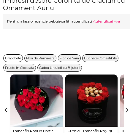
Impresii despre Coronita de Craciun cu
Ornament Auriu
Pentru a lasa o recenzie trebuie sa fiti autentificati
Autentificati-va
Dragobete
Flori de Primavara
Flori de Vara
Buchete Comestibile
Fructe in Ciocolata
Cadou Ursuleti cu Bijuterii
Trandafiri Rosii in Hartie
Cutie cu Trandafiri Roșii și
Inima 