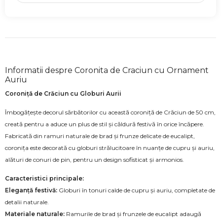
Informatii despre Coronita de Craciun cu Ornament
Auriu
Coroniță de Crăciun cu Globuri Aurii
Îmbogățește decorul sărbătorilor cu această coroniță de Crăciun de 50 cm,
creată pentru a aduce un plus de stil și căldură festivă în orice încăpere.
Fabricată din ramuri naturale de brad și frunze delicate de eucalipt,
coronița este decorată cu globuri strălucitoare în nuanțe de cupru și auriu,
alături de conuri de pin, pentru un design sofisticat și armonios.
Caracteristici principale:
Eleganță festivă:
Globuri în tonuri calde de cupru și auriu, completate de
detalii naturale.
Materiale naturale:
Ramurile de brad și frunzele de eucalipt adaugă