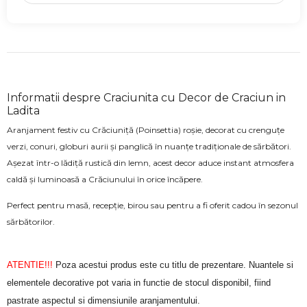
Informatii despre Craciunita cu Decor de Craciun in
Ladita
Aranjament festiv cu Crăciuniță (Poinsettia) roșie, decorat cu crenguțe
verzi, conuri, globuri aurii și panglică în nuanțe tradiționale de sărbători.
Așezat într-o lădiță rustică din lemn, acest decor aduce instant atmosfera
caldă și luminoasă a Crăciunului în orice încăpere.
Perfect pentru masă, recepție, birou sau pentru a fi oferit cadou în sezonul
sărbătorilor.
ATENTIE!!!
Poza acestui produs este cu titlu de prezentare. Nuantele si
elementele decorative pot varia in functie de stocul disponibil, fiind
pastrate aspectul si dimensiunile aranjamentului.