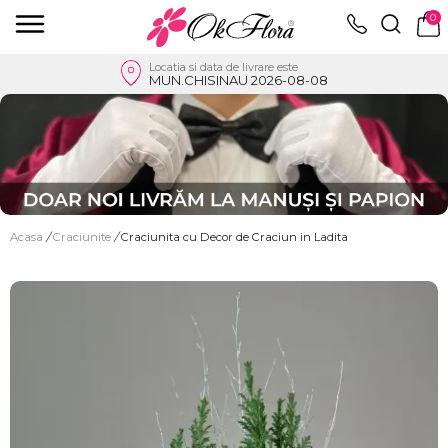
0
Locatia si data de livrare este
MUN.CHISINAU 2026-08-08
Acasa
/
Craciunite
/
Craciunita cu Decor de Craciun in Ladita