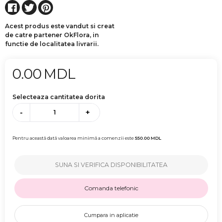
Acest produs este vandut si creat
de catre partener OkFlora, in
functie de localitatea livrarii.
0.00
MDL
Selecteaza cantitatea dorita
-
+
Pentru această dată valoarea minimă a comenzii este
550.00
MDL
SUNA SI VERIFICA DISPONIBILITATEA
Comanda telefonic
Cumpara in aplicatie