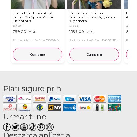
Buchet Hortensie Albă
Buchet asimetric cu
Buche
Trandafiri Spray Roz și
hortensie albastră, gladiole
Albast
Lisianthus
și gerbera
#8649
#8666
#8663
799,00
1599,00
899,
MDL
MDL
Pret in aplicatia OkFlora
785,00 MDL
Pret in aplicatia OkFlora
1549,00 MDL
Pret in 
Cumpara
Cumpara
Plati sigure prin
Urmariti-ne
Descarca aplicatia