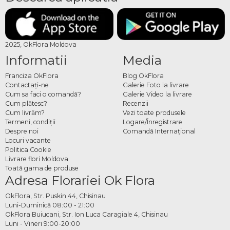
2025, OkFlora Moldova
Informatii
Media
Franciza OkFlora
Blog OkFlora
Contactaţi-ne
Galerie Foto la livrare
Cum sa faci o comandă?
Galerie Video la livrare
Cum plătesc?
Recenzii
Cum livrăm?
Vezi toate produsele
Termeni, condiţii
Logare/Înregistrare
Despre noi
Comandă Internațional
Locuri vacante
Politica Cookie
Livrare flori Moldova
Toată gama de produse
Adresa Florariei Ok Flora
OkFlora, Str. Puskin 44, Chisinau
Luni-Duminică 08:00 - 21:00
OkFlora Buiucani, Str. Ion Luca Caragiale 4, Chisinau
Luni - Vineri 9:00-20:00