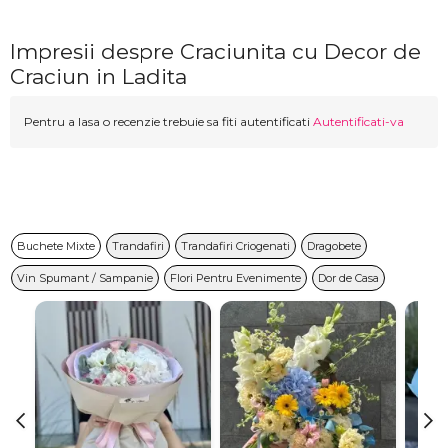
Impresii despre Craciunita cu Decor de
Craciun in Ladita
Pentru a lasa o recenzie trebuie sa fiti autentificati
Autentificati-va
Buchete Mixte
Trandafiri
Trandafiri Criogenati
Dragobete
Vin Spumant / Sampanie
Flori Pentru Evenimente
Dor de Casa