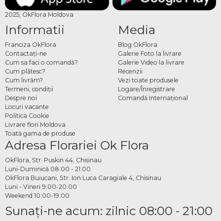
2025, OkFlora Moldova
Informatii
Media
Franciza OkFlora
Blog OkFlora
Contactaţi-ne
Galerie Foto la livrare
Cum sa faci o comandă?
Galerie Video la livrare
Cum plătesc?
Recenzii
Cum livrăm?
Vezi toate produsele
Termeni, condiţii
Logare/Înregistrare
Despre noi
Comandă Internațional
Locuri vacante
Politica Cookie
Livrare flori Moldova
Toată gama de produse
Adresa Florariei Ok Flora
OkFlora, Str. Puskin 44, Chisinau
Luni-Duminică 08:00 - 21:00
OkFlora Buiucani, Str. Ion Luca Caragiale 4, Chisinau
Luni - Vineri 9:00-20:00
Weekend 10:00-19:00
Sunaţi-ne acum: zilnic 08:00 - 21:00