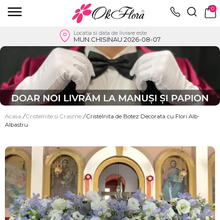
0
Locatia si data de livrare este
MUN.CHISINAU 2026-08-07
Acasa
/
Cristelnite si Crasme
/
Cristelnita de Botez Decorata cu Flori Alb-
Albastru