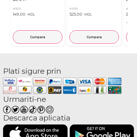
#929
#1593
#2516
149,00
525,00
239,
MDL
MDL
Pret in 
Cumpara
Cumpara
Plati sigure prin
Urmariti-ne
Descarca aplicatia