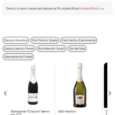
Pentru a lasa o recenzie trebuie sa fiti autentificati
Autentificati-va
Bauturi Alcoolice
Flori Pentru Scoala
Flori Pentru Evenimente
Cadouri pentru Femei
Buchete din Jucarii
Dor de Casa
Abonamente Florale
Sampanie "Cricova" demi-
Asti Martini
Sampa
sec 0.7l
Dulce