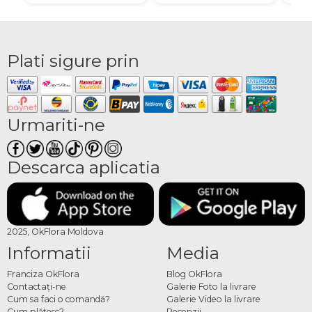
Plati sigure prin
Urmariti-ne
Descarca aplicatia
2025, OkFlora Moldova
Informatii
Media
Franciza OkFlora
Blog OkFlora
Contactaţi-ne
Galerie Foto la livrare
Cum sa faci o comandă?
Galerie Video la livrare
Cum plătesc?
Recenzii