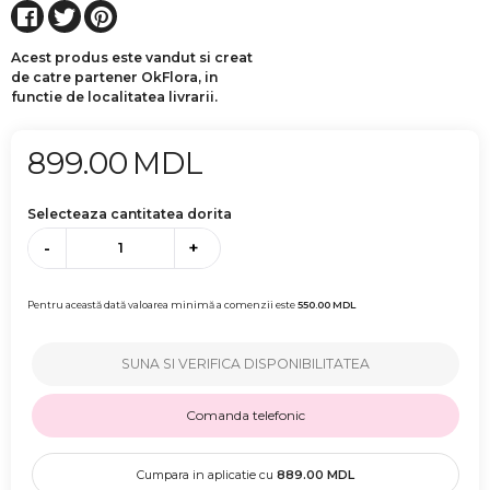
Acest produs este vandut si creat
de catre partener OkFlora, in
functie de localitatea livrarii.
899.00
MDL
Selecteaza cantitatea dorita
-
+
Pentru această dată valoarea minimă a comenzii este
550.00
MDL
SUNA SI VERIFICA DISPONIBILITATEA
Comanda telefonic
Cumpara in aplicatie cu
889.00
MDL