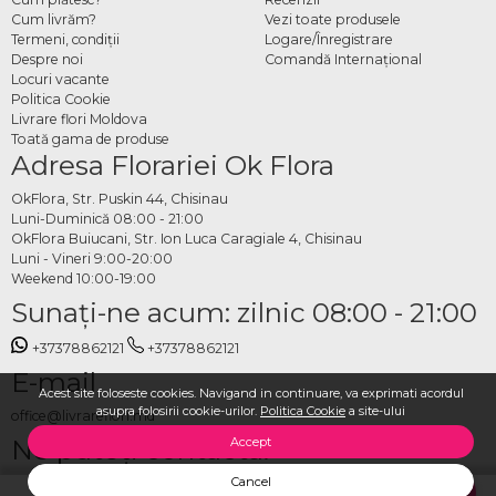
Cum livrăm?
Vezi toate produsele
Termeni, condiţii
Logare/Înregistrare
Despre noi
Comandă Internațional
Locuri vacante
Politica Cookie
Livrare flori Moldova
Toată gama de produse
Adresa Florariei Ok Flora
OkFlora, Str. Puskin 44, Chisinau
Luni-Duminică 08:00 - 21:00
OkFlora Buiucani, Str. Ion Luca Caragiale 4, Chisinau
Luni - Vineri 9:00-20:00
Weekend 10:00-19:00
Sunaţi-ne acum: zilnic 08:00 - 21:00
+37378862121
+37378862121
E-mail
Acest site foloseste cookies. Navigand in continuare, va exprimati acordul
asupra folosirii cookie-urilor.
Politica Cookie
a site-ului
office@livrareflori.md
Ne puteți contacta:
Accept
Cancel
whatsapp
,
messenger