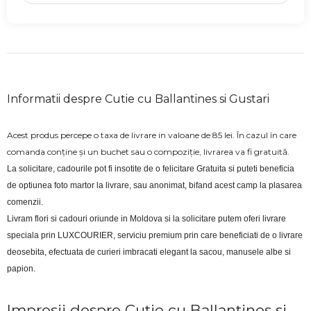
Informatii despre Cutie cu Ballantines si Gustari
Acest produs percepe o taxa de livrare in valoane de 85 lei. În cazul în care
comanda conține și un buchet sau o compoziție, livrarea va fi gratuită.
La solicitare, cadourile pot fi insotite de o felicitare Gratuita si puteti beneficia 
de optiunea foto martor la livrare, sau anonimat, bifand acest camp la plasarea 
comenzii.
Livram flori si cadouri oriunde in Moldova si la solicitare putem oferi livrare 
speciala prin LUXCOURIER, serviciu premium prin care beneficiati de o livrare 
deosebita, efectuata de curieri imbracati elegant la sacou, manusele albe si 
papion.
Impresii despre Cutie cu Ballantines si