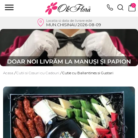
0
Locatia si data de livrare este
MUN.CHISINAU 2026-08-09
Acasa
/
Cutii si Cosuri cu Cadouri
/
Cutie cu Ballantines si Gustari