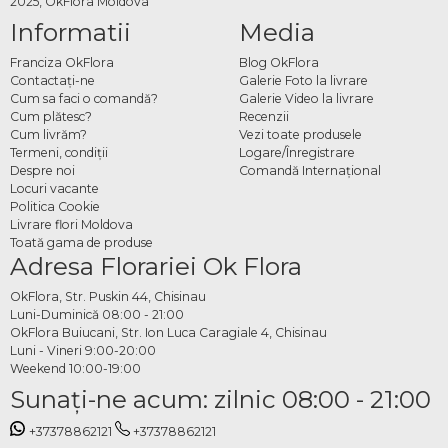
2025, OkFlora Moldova
Informatii
Media
Franciza OkFlora
Blog OkFlora
Contactaţi-ne
Galerie Foto la livrare
Cum sa faci o comandă?
Galerie Video la livrare
Cum plătesc?
Recenzii
Cum livrăm?
Vezi toate produsele
Termeni, condiţii
Logare/Înregistrare
Despre noi
Comandă Internațional
Locuri vacante
Politica Cookie
Livrare flori Moldova
Toată gama de produse
Adresa Florariei Ok Flora
OkFlora, Str. Puskin 44, Chisinau
Luni-Duminică 08:00 - 21:00
OkFlora Buiucani, Str. Ion Luca Caragiale 4, Chisinau
Luni - Vineri 9:00-20:00
Weekend 10:00-19:00
Sunaţi-ne acum: zilnic 08:00 - 21:00
+37378862121
+37378862121