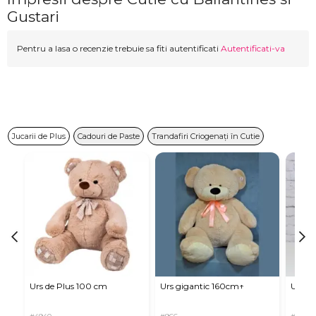
Gustari
Pentru a lasa o recenzie trebuie sa fiti autentificati
Autentificati-va
Jucarii de Plus
Cadouri de Paste
Trandafiri Criogenați în Cutie
Urs de Plus 100 cm
Urs gigantic 160cm↑
Urs m