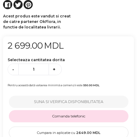
Acest produs este vandut si creat
de catre partener OkFlora, in
functie de localitatea livrarii.
2 699.00
MDL
Selecteaza cantitatea dorita
-
+
Pentru această dată valoarea minimă a comenzii este
550.00
MDL
SUNA SI VERIFICA DISPONIBILITATEA
Comanda telefonic
Cumpara in aplicatie cu
2649.00
MDL