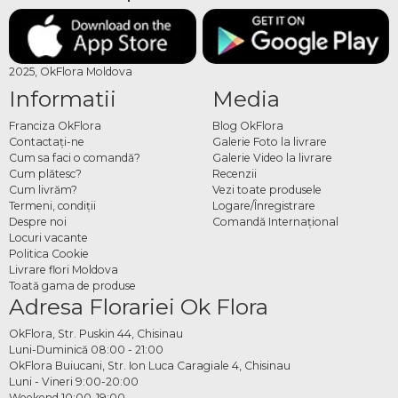
2025, OkFlora Moldova
Informatii
Media
Franciza OkFlora
Blog OkFlora
Contactaţi-ne
Galerie Foto la livrare
Cum sa faci o comandă?
Galerie Video la livrare
Cum plătesc?
Recenzii
Cum livrăm?
Vezi toate produsele
Termeni, condiţii
Logare/Înregistrare
Despre noi
Comandă Internațional
Locuri vacante
Politica Cookie
Livrare flori Moldova
Toată gama de produse
Adresa Florariei Ok Flora
OkFlora, Str. Puskin 44, Chisinau
Luni-Duminică 08:00 - 21:00
OkFlora Buiucani, Str. Ion Luca Caragiale 4, Chisinau
Luni - Vineri 9:00-20:00
Weekend 10:00-19:00