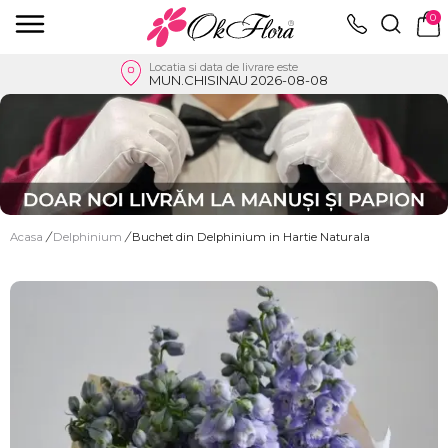
0
Locatia si data de livrare este
MUN.CHISINAU 2026-08-08
Acasa
/
Delphinium
/
Buchet din Delphinium in Hartie Naturala