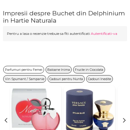
Impresii despre Buchet din Delphinium
in Hartie Naturala
Pentru a lasa o recenzie trebuie sa fiti autentificati
Autentificati-va
Parfumuri pentru Femei
Baloane Inima
Fructe in Ciocolata
Vin Spumant / Sampanie
Cadouri pentru Nunta
Cadouri Inedite