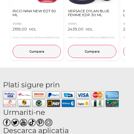
RICCI NINA NEW EDT 50
VERSACE DYLAN BLUE
Hugo 
ML
FEMME EDP 30 ML
Le Pa
#3988
#3994
#4014
2199,00
2439,00
2789
MDL
MDL
Pret in aplicatia OkFlora
2149,00 MDL
Pret in aplicatia OkFlora
2339,00 MDL
Pret in 
Cumpara
Cumpara
Plati sigure prin
Urmariti-ne
Descarca aplicatia