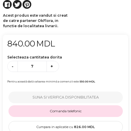
Acest produs este vandut si creat
de catre partener OkFlora, in
functie de localitatea livrarii.
840.00
MDL
Selecteaza cantitatea dorita
-
+
Pentru această dată valoarea minimă a comenzii este
550.00
MDL
SUNA SI VERIFICA DISPONIBILITATEA
Comanda telefonic
Cumpara in aplicatie cu
826.00
MDL