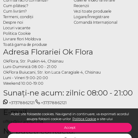
Cum sa faci o comandă?
Galerie Video la livrare
Cum plătesc?
Recenzii
Cum livrăm?
Vezi toate produsele
Termeni, condiţii
Logare/Înregistrare
Despre noi
Comandă Internațional
Locuri vacante
Politica Cookie
Livrare flori Moldova
Toată gama de produse
Adresa Florariei Ok Flora
OkFlora, Str. Puskin 44, Chisinau
Luni-Duminică 08:00 - 21:00
OkFlora Buiucani, Str. Ion Luca Caragiale 4, Chisinau
Luni - Vineri 9:00-20:00
Weekend 10:00-19:00
Sunaţi-ne acum: zilnic 08:00 - 21:00
+37378862121
+37378862121
E-mail
Acest site foloseste cookies. Navigand in continuare, va exprimati acordul
asupra folosirii cookie-urilor.
Politica Cookie
a site-ului
office@livrareflori.md
Accept
Ne puteți contacta: