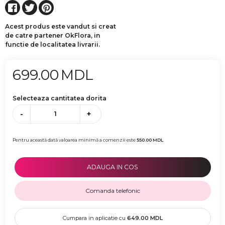
Acest produs este vandut si creat
de catre partener OkFlora, in
functie de localitatea livrarii.
699.00
MDL
Selecteaza cantitatea dorita
-
+
Pentru această dată valoarea minimă a comenzii este
550.00
MDL
ADAUGA IN COS
Comanda telefonic
Cumpara in aplicatie cu
649.00
MDL