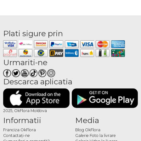
Plati sigure prin
Urmariti-ne
Descarca aplicatia
2025, OkFlora Moldova
Informatii
Media
Franciza OkFlora
Blog OkFlora
Contactaţi-ne
Galerie Foto la livrare