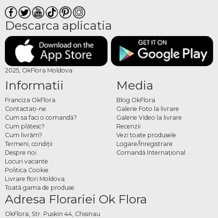
Descarca aplicatia
2025, OkFlora Moldova
Informatii
Media
Franciza OkFlora
Blog OkFlora
Contactaţi-ne
Galerie Foto la livrare
Cum sa faci o comandă?
Galerie Video la livrare
Cum plătesc?
Recenzii
Cum livrăm?
Vezi toate produsele
Termeni, condiţii
Logare/Înregistrare
Despre noi
Comandă Internațional
Locuri vacante
Politica Cookie
Livrare flori Moldova
Toată gama de produse
Adresa Florariei Ok Flora
OkFlora, Str. Puskin 44, Chisinau