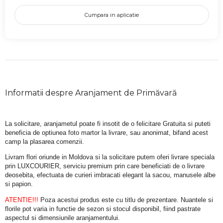
Cumpara in aplicatie
Informatii despre Aranjament de Primăvară
La solicitare, aranjametul poate fi insotit de o felicitare Gratuita si puteti 
beneficia de optiunea foto martor la livrare, sau anonimat, bifand acest 
camp la plasarea comenzii.
Livram flori oriunde in Moldova si la solicitare putem oferi livrare speciala 
prin LUXCOURIER, serviciu premium prin care beneficiati de o livrare 
deosebita, efectuata de curieri imbracati elegant la sacou, manusele albe 
si papion.
ATENTIE!!!
 Poza acestui produs este cu titlu de prezentare. Nuantele si 
florile pot varia in functie de sezon si stocul disponibil, fiind pastrate 
aspectul si dimensiunile aranjamentului.