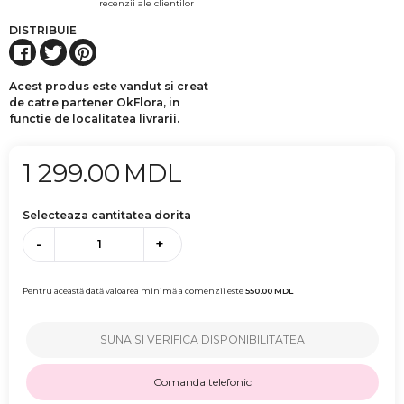
recenzii ale clientilor
DISTRIBUIE
Acest produs este vandut si creat
de catre partener OkFlora, in
functie de localitatea livrarii.
1 299.00
MDL
Selecteaza cantitatea dorita
-
+
Pentru această dată valoarea minimă a comenzii este
550.00
MDL
SUNA SI VERIFICA DISPONIBILITATEA
Comanda telefonic