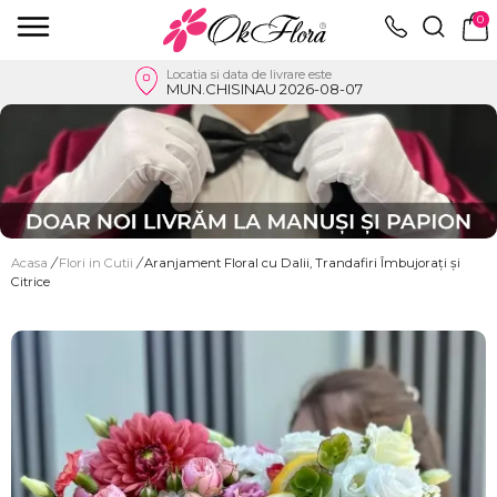
0
Locatia si data de livrare este
MUN.CHISINAU 2026-08-07
Acasa
/
Flori in Cutii
/
Aranjament Floral cu Dalii, Trandafiri Îmbujorați și
Citrice