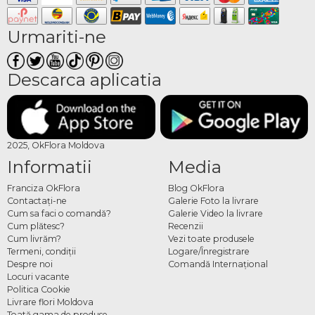
Urmariti-ne
Descarca aplicatia
2025, OkFlora Moldova
Informatii
Media
Franciza OkFlora
Blog OkFlora
Contactaţi-ne
Galerie Foto la livrare
Cum sa faci o comandă?
Galerie Video la livrare
Cum plătesc?
Recenzii
Cum livrăm?
Vezi toate produsele
Termeni, condiţii
Logare/Înregistrare
Despre noi
Comandă Internațional
Locuri vacante
Politica Cookie
Livrare flori Moldova
Toată gama de produse