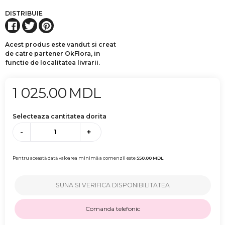
DISTRIBUIE
Acest produs este vandut si creat
de catre partener OkFlora, in
functie de localitatea livrarii.
1 025.00
MDL
Selecteaza cantitatea dorita
-
+
Pentru această dată valoarea minimă a comenzii este
550.00
MDL
SUNA SI VERIFICA DISPONIBILITATEA
Comanda telefonic