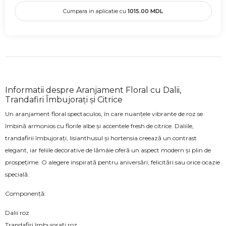
Cumpara in aplicatie cu
1015.00
MDL
Informatii despre Aranjament Floral cu Dalii,
Trandafiri Îmbujorați și Citrice
Un aranjament floral spectaculos, în care nuanțele vibrante de roz se
îmbină armonios cu florile albe și accentele fresh de citrice. Daliile,
trandafirii îmbujorați, lisianthusul și hortensia creează un contrast
elegant, iar feliile decorative de lămâie oferă un aspect modern și plin de
prospețime. O alegere inspirată pentru aniversări, felicitări sau orice ocazie
specială.
Componență:
Dalii roz
Trandafiri îmbujorați roz