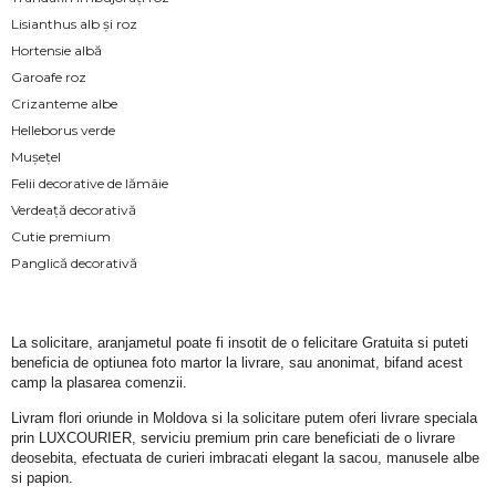
Lisianthus alb și roz
Hortensie albă
Garoafe roz
Crizanteme albe
Helleborus verde
Mușețel
Felii decorative de lămâie
Verdeață decorativă
Cutie premium
Panglică decorativă
La solicitare, aranjametul poate fi insotit de o felicitare Gratuita si puteti 
beneficia de optiunea foto martor la livrare, sau anonimat, bifand acest 
camp la plasarea comenzii.
Livram flori oriunde in Moldova si la solicitare putem oferi livrare speciala 
prin LUXCOURIER, serviciu premium prin care beneficiati de o livrare 
deosebita, efectuata de curieri imbracati elegant la sacou, manusele albe 
si papion.