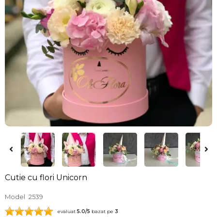
Cutie cu flori Unicorn
Model
2539
evaluat
5.0
/5
bazat pe
3