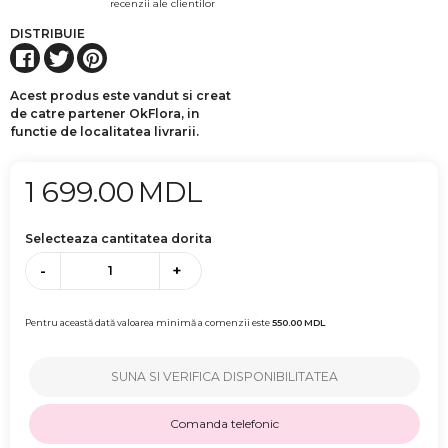
recenzii ale clientilor
DISTRIBUIE
Acest produs este vandut si creat
de catre partener OkFlora, in
functie de localitatea livrarii.
1 699.00
MDL
Selecteaza cantitatea dorita
-
+
Pentru această dată valoarea minimă a comenzii este
550.00
MDL
SUNA SI VERIFICA DISPONIBILITATEA
Comanda telefonic