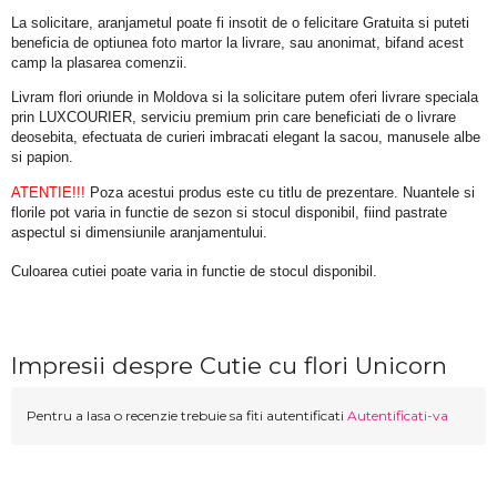
La solicitare, aranjametul poate fi insotit de o felicitare Gratuita si puteti 
beneficia de optiunea foto martor la livrare, sau anonimat, bifand acest 
camp la plasarea comenzii.
Livram flori oriunde in Moldova si la solicitare putem oferi livrare speciala 
prin LUXCOURIER, serviciu premium prin care beneficiati de o livrare 
deosebita, efectuata de curieri imbracati elegant la sacou, manusele albe 
si papion.
ATENTIE!!!
 Poza acestui produs este cu titlu de prezentare. Nuantele si 
florile pot varia in functie de sezon si stocul disponibil, fiind pastrate 
aspectul si dimensiunile aranjamentului.
Culoarea cutiei poate varia in functie de stocul disponibil. 
Impresii despre Cutie cu flori Unicorn
Pentru a lasa o recenzie trebuie sa fiti autentificati
Autentificati-va