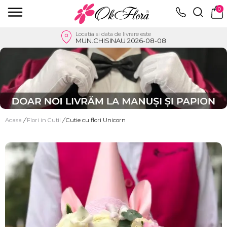
0
Locatia si data de livrare este
MUN.CHISINAU 2026-08-08
Acasa
/
Flori in Cutii
/
Cutie cu flori Unicorn