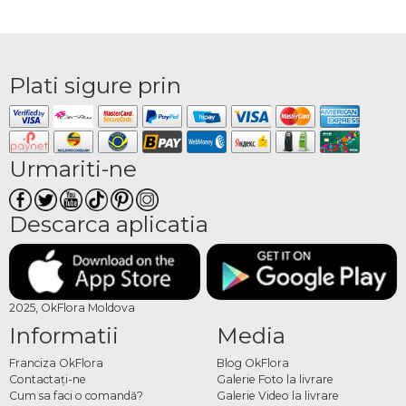
Plati sigure prin
Urmariti-ne
Descarca aplicatia
2025, OkFlora Moldova
Informatii
Media
Franciza OkFlora
Blog OkFlora
Contactaţi-ne
Galerie Foto la livrare
Cum sa faci o comandă?
Galerie Video la livrare