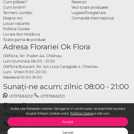
Cum plătesc?
Recenzii
Cum livrăm?
Vezi toate produsele
Termeni, condiţii
Logare/Înregistrare
Despre noi
Comandă Internațional
Locuri vacante
Politica Cookie
Livrare flori Moldova
Toată gama de produse
Adresa Florariei Ok Flora
OkFlora, Str. Puskin 44, Chisinau
Luni-Duminică 08:00 - 21:00
OkFlora Buiucani, Str. Ion Luca Caragiale 4, Chisinau
Luni - Vineri 9:00-20:00
Weekend 10:00-19:00
Sunaţi-ne acum: zilnic 08:00 - 21:00
+37378862121
+37378862121
E-mail
Acest site foloseste cookies. Navigand in continuare, va exprimati acordul
asupra folosirii cookie-urilor.
Politica Cookie
a site-ului
office@livrareflori.md
Ne puteți contacta:
Accept
Cancel
whatsapp
,
messenger