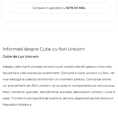
Cumpara in aplicatie cu
1679.00
MDL
Informatii despre Cutie cu flori Unicorn
Cutie de Lux Unicorn
Adesea, cele mai frumoase amintiri sunt constituite din gesturi marunte,
facute fara vreo ocazie sau eveniment. Daruind o cutie unicorn cu flori, vei
mai adauga la colectia amintirilor un moment pretios. Comanda online
un aranjament din flori unicorn, ce va avea in componenta sa ranunculus,
frezii, hortensii, garoafe, alstroemerie, eucalipt, decoratiuni unicorn, cutie si
oasis. Trimite in compozitie de toamna, serviciu disponibil pe tot teritoriul
Republicii Moldova.