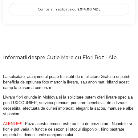
Cumpara in aplicatie cu
2014.00
MDL
Informatii despre Cutie Mare cu Flori Roz - Alb
La solicitare, aranjametul poate fi insotit de o felicitare Gratuita si puteti 
beneficia de optiunea foto martor la livrare, sau anonimat, bifand acest 
camp la plasarea comenzii.
Livram flori oriunde in Moldova si la solicitare putem oferi livrare speciala 
prin LUXCOURIER, serviciu premium prin care beneficiati de o livrare 
deosebita, efectuata de curieri imbracati elegant la sacou, manusele albe 
si papion.
ATENTIE!!!
 Poza acestui produs este cu titlu de prezentare. Nuantele si 
florile pot varia in functie de sezon si stocul disponibil, fiind pastrate 
aspectul si dimensiunile aranjamentului.