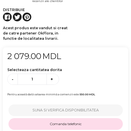
recenzii ale clientilor
DISTRIBUIE
Acest produs este vandut si creat
de catre partener OkFlora, in
functie de localitatea livrarii.
2 079.00
MDL
Selecteaza cantitatea dorita
-
+
Pentru această dată valoarea minimă a comenzii este
550.00
MDL
SUNA SI VERIFICA DISPONIBILITATEA
Comanda telefonic