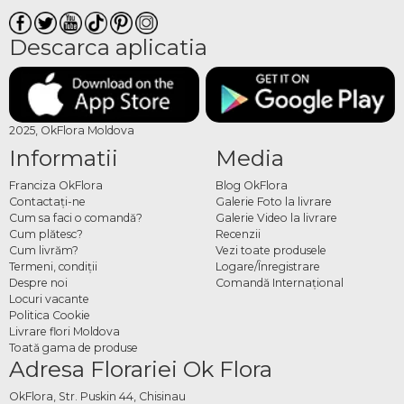
Descarca aplicatia
2025, OkFlora Moldova
Informatii
Media
Franciza OkFlora
Blog OkFlora
Contactaţi-ne
Galerie Foto la livrare
Cum sa faci o comandă?
Galerie Video la livrare
Cum plătesc?
Recenzii
Cum livrăm?
Vezi toate produsele
Termeni, condiţii
Logare/Înregistrare
Despre noi
Comandă Internațional
Locuri vacante
Politica Cookie
Livrare flori Moldova
Toată gama de produse
Adresa Florariei Ok Flora
OkFlora, Str. Puskin 44, Chisinau