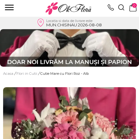
0
Locatia si data de livrare este
MUN.CHISINAU 2026-08-08
Acasa
/
Flori in Cutii
/
Cutie Mare cu Flori Roz - Alb