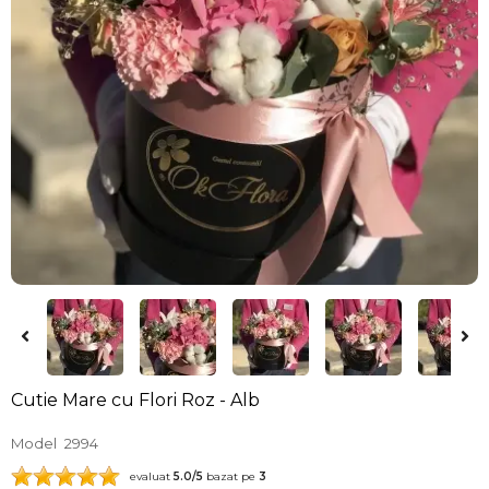
Cutie Mare cu Flori Roz - Alb
Model
2994
evaluat
5.0
/5
bazat pe
3