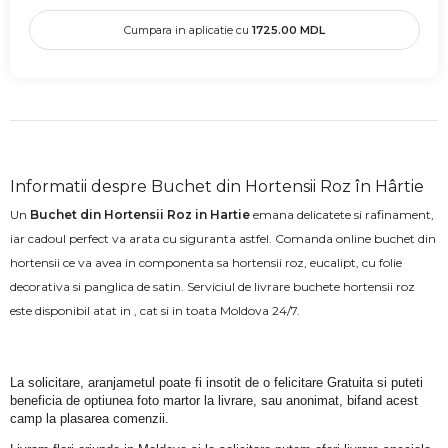
Cumpara in aplicatie cu
1725.00
MDL
Informatii despre Buchet din Hortensii Roz în Hârtie
Un
Buchet din Hortensii Roz in Hartie
emana delicatete si rafinament,
iar cadoul perfect va arata cu siguranta astfel. Comanda online buchet din
hortensii ce va avea in componenta sa hortensii roz, eucalipt, cu folie
decorativa si panglica de satin. Serviciul de livrare buchete hortensii roz
este disponibil atat in , cat si in toata Moldova 24/7.
La solicitare, aranjametul poate fi insotit de o felicitare Gratuita si puteti 
beneficia de optiunea foto martor la livrare, sau anonimat, bifand acest 
camp la plasarea comenzii.