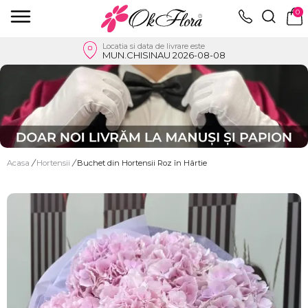
0
Locatia si data de livrare este
MUN.CHISINAU 2026-08-08
Acasa
/
Hortensii
/
Buchet din Hortensii Roz în Hârtie