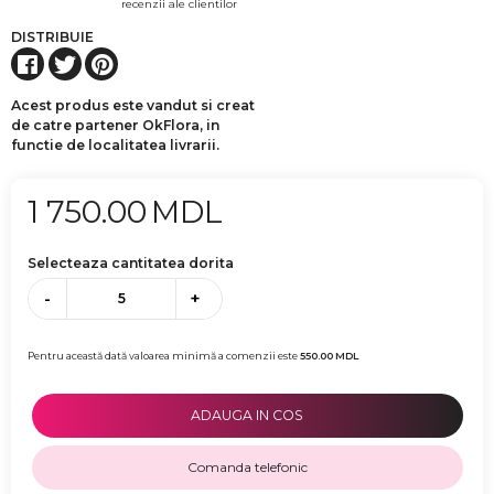
recenzii ale clientilor
DISTRIBUIE
Acest produs este vandut si creat
de catre partener OkFlora, in
functie de localitatea livrarii.
1 750.00
MDL
Selecteaza cantitatea dorita
-
+
Pentru această dată valoarea minimă a comenzii este
550.00
MDL
ADAUGA IN COS
Comanda telefonic