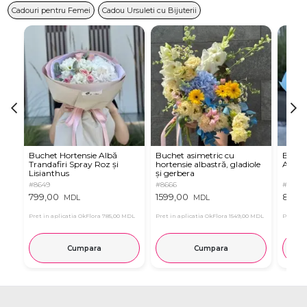
Cadouri pentru Femei
Cadou Ursuleti cu Bijuterii
Buchet Hortensie Albă
Buchet asimetric cu
Buche
Trandafiri Spray Roz și
hortensie albastră, gladiole
Albast
Lisianthus
și gerbera
#8649
#8666
#8663
799,00
1599,00
899,
MDL
MDL
Pret in aplicatia OkFlora
785,00 MDL
Pret in aplicatia OkFlora
1549,00 MDL
Pret in 
Cumpara
Cumpara