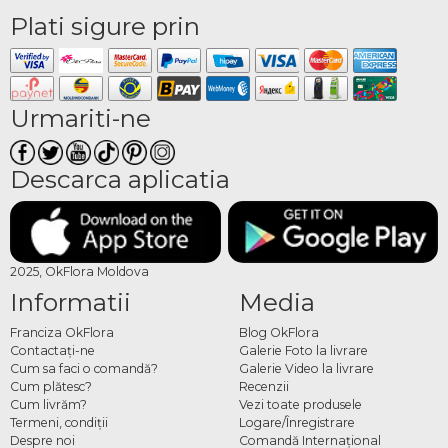
Plati sigure prin
Urmariti-ne
Descarca aplicatia
2025, OkFlora Moldova
Informatii
Media
Franciza OkFlora
Blog OkFlora
Contactaţi-ne
Galerie Foto la livrare
Cum sa faci o comandă?
Galerie Video la livrare
Cum plătesc?
Recenzii
Cum livrăm?
Vezi toate produsele
Termeni, condiţii
Logare/Înregistrare
Despre noi
Comandă Internațional