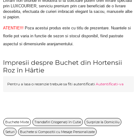
Livram flori oriunde in Moldova si la solicitare putem oferi livrare speciala 
prin LUXCOURIER, serviciu premium prin care beneficiati de o livrare 
deosebita, efectuata de curieri imbracati elegant la sacou, manusele albe 
si papion.
ATENTIE!!!
 Poza acestui produs este cu titlu de prezentare. Nuantele si 
florile pot varia in functie de sezon si stocul disponibil, fiind pastrate 
aspectul si dimensiunile aranjamentului.
Impresii despre Buchet din Hortensii
Roz în Hârtie
Pentru a lasa o recenzie trebuie sa fiti autentificati
Autentificati-va
Buchete Mixte
Trandafiri Criogenați în Cutie
Surprize la Domiciliu
Seturi
Buchete si Compozitii cu Mesaje Personalizate