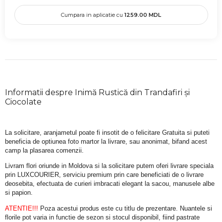
Cumpara in aplicatie cu
1259.00
MDL
Informatii despre Inimă Rustică din Trandafiri și
Ciocolate
La solicitare, aranjametul poate fi insotit de o felicitare Gratuita si puteti 
beneficia de optiunea foto martor la livrare, sau anonimat, bifand acest 
camp la plasarea comenzii.
Livram flori oriunde in Moldova si la solicitare putem oferi livrare speciala 
prin LUXCOURIER, serviciu premium prin care beneficiati de o livrare 
deosebita, efectuata de curieri imbracati elegant la sacou, manusele albe 
si papion.
ATENTIE!!!
 Poza acestui produs este cu titlu de prezentare. Nuantele si 
florile pot varia in functie de sezon si stocul disponibil, fiind pastrate 