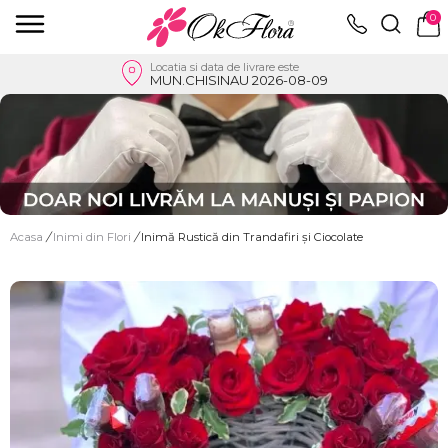
0
Locatia si data de livrare este
MUN.CHISINAU 2026-08-09
Acasa
/
Inimi din Flori
/
Inimă Rustică din Trandafiri și Ciocolate