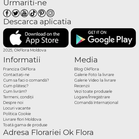
Urmariti-ne
Descarca aplicatia
2025, OkFlora Moldova
Informatii
Media
Franciza OkFlora
Blog OkFlora
Contactaţi-ne
Galerie Foto la livrare
Cum sa faci o comandă?
Galerie Video la livrare
Cum plătesc?
Recenzii
Cum livrăm?
Vezi toate produsele
Termeni, condiţii
Logare/Înregistrare
Despre noi
Comandă Internațional
Locuri vacante
Politica Cookie
Livrare flori Moldova
Toată gama de produse
Adresa Florariei Ok Flora