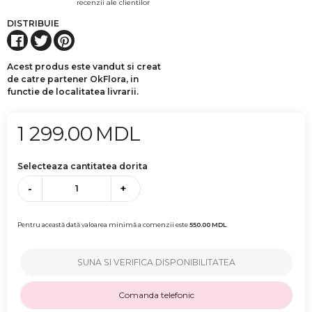
recenzii ale clientilor
DISTRIBUIE
Acest produs este vandut si creat
de catre partener OkFlora, in
functie de localitatea livrarii.
1 299.00
MDL
Selecteaza cantitatea dorita
-
+
Pentru această dată valoarea minimă a comenzii este
550.00
MDL
SUNA SI VERIFICA DISPONIBILITATEA
Comanda telefonic