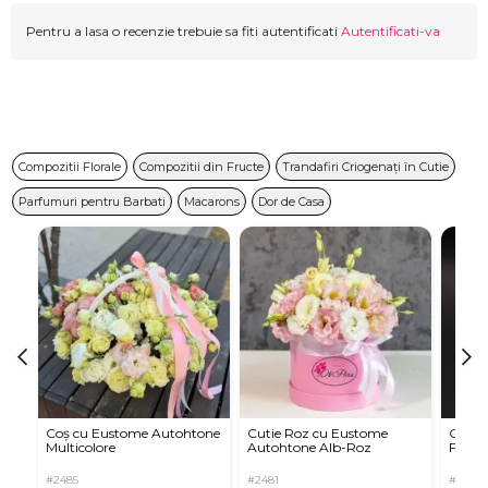
Pentru a lasa o recenzie trebuie sa fiti autentificati
Autentificati-va
Compozitii Florale
Compozitii din Fructe
Trandafiri Criogenați în Cutie
Parfumuri pentru Barbati
Macarons
Dor de Casa
Coș cu Eustome Autohtone
Cutie Roz cu Eustome
Cutie 
Multicolore
Autohtone Alb-Roz
Ferrer
#2485
#2481
#2854