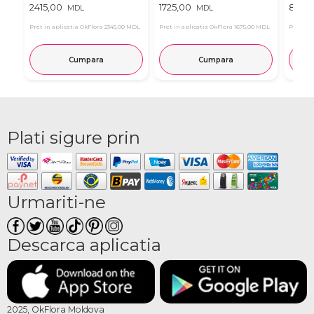
2415,00
1725,00
899,
MDL
MDL
Pret in aplicatia OkFlora
2345,00 MDL
Pret in aplicatia OkFlora
1675,00 MDL
Pret in 
Cumpara
Cumpara
Plati sigure prin
Urmariti-ne
Descarca aplicatia
2025, OkFlora Moldova