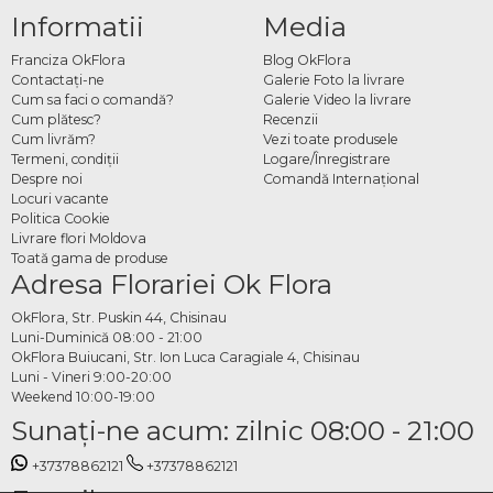
Informatii
Media
Franciza OkFlora
Blog OkFlora
Contactaţi-ne
Galerie Foto la livrare
Cum sa faci o comandă?
Galerie Video la livrare
Cum plătesc?
Recenzii
Cum livrăm?
Vezi toate produsele
Termeni, condiţii
Logare/Înregistrare
Despre noi
Comandă Internațional
Locuri vacante
Politica Cookie
Livrare flori Moldova
Toată gama de produse
Adresa Florariei Ok Flora
OkFlora, Str. Puskin 44, Chisinau
Luni-Duminică 08:00 - 21:00
OkFlora Buiucani, Str. Ion Luca Caragiale 4, Chisinau
Luni - Vineri 9:00-20:00
Weekend 10:00-19:00
Sunaţi-ne acum: zilnic 08:00 - 21:00
+37378862121
+37378862121