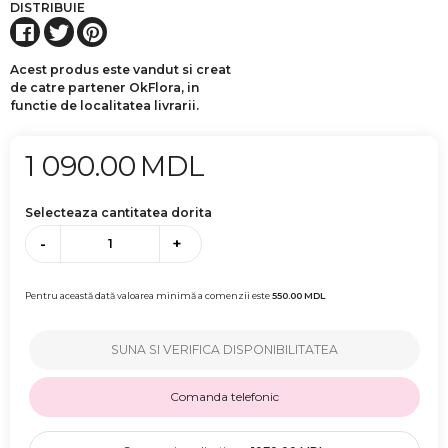
DISTRIBUIE
Acest produs este vandut si creat
de catre partener OkFlora, in
functie de localitatea livrarii.
1 090.00
MDL
Selecteaza cantitatea dorita
-
+
Pentru această dată valoarea minimă a comenzii este
550.00
MDL
SUNA SI VERIFICA DISPONIBILITATEA
Comanda telefonic