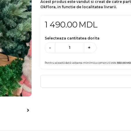
Acest produs este vandut si creat de catre par
OkFlora, in functie de localitatea livrarii.
1 490.00
MDL
Selecteaza cantitatea dorita
-
+
Pentru această dată valoarea minimă a comenzii este
550.00
MD