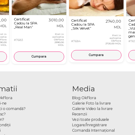
Certificat
0,00
3010,00
Certificat
Cert
2740,00
Cadou la SPA
Cadou la SPA
Cad
MDL
MDL
„Real Man”
MDL
„Silk Velvet”
„Vi
mas
ret in
Pret in
Pret in
gen
icatia
aplicatia
aplicatia
Flora
#7683
OkFlora
#7684
OkFlora
#76
990,00
2990,00
2720,00 MDL
MDL
MDL
Cumpara
Cumpara
matii
Media
OkFlora
Blog OkFlora
i-ne
Galerie Foto la livrare
ci o comandă?
Galerie Video la livrare
sc?
Recenzii
m?
Vezi toate produsele
ndiţii
Logare/Înregistrare
i
Comandă Internațional