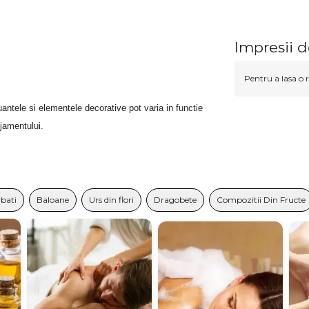
Impresii d
Pentru a lasa o r
antele si elementele decorative pot varia in functie
njamentului.
bati
Baloane
Urs din flori
Dragobete
Compozitii Din Fructe