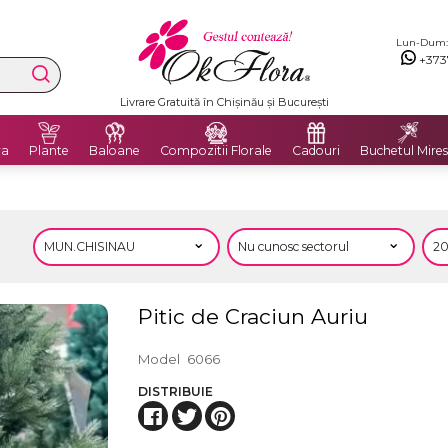
Lun-Dum: 8
+373
Livrare Gratuită în Chișinău și București
ra
Plante
Baloane
Compozitii Florale
Cadouri
Buchetul Mires
Pitic de Craciun Auriu
Model
6066
DISTRIBUIE