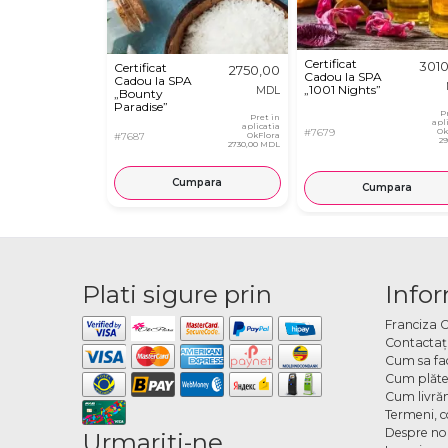
Certificat
301
Certificat
2750,00
Cadou la SPA
Cadou la SPA
„1001 Nights”
MDL
„Bounty
Paradise”
P
Pret in
apl
aplicatia
#7679
Ok
#7687
OkFlora
2
2730,00 MDL
Cumpara
Cumpara
Plati sigure prin
Infor
Franciza 
Contactaţ
Cum sa fa
Cum plăte
Cum livră
Termeni, co
Despre no
Urmariti-ne