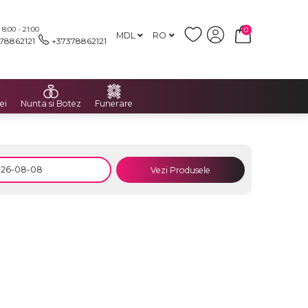
:00 - 21:00
0
MDL
RO
78862121
+37378862121
ei
Nunta si Botez
Funerare
Vezi Produsele