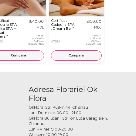
ificat
Certificat
Certificat
1640,00
3150,00
ou la SPA
Cadou la SPA
Cadou la SPA
MDL
MDL
zita SPA +
„Dream Bali”
„Chocolife”
aj
eral”
Pret in
Pret in
aplicatia
aplicatia
90
OkFlora
#7680
OkFlora
#7682
1620,00 MDL
3130,00 MDL
Cumpara
Cumpara
Cump
Adresa Florariei Ok
Flora
OkFlora, Str. Puskin 44, Chisinau
Luni-Duminică 08:00 - 21:00
OkFlora Buiucani, Str. Ion Luca Caragiale 4,
Chisinau
Luni - Vineri 9:00-20:00
Weekend 10:00-19:00