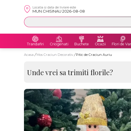
Locatia si data de livrare este
MUN.CHISINAU 2026-08-08
Trandafiri
Criogenati
Buchete
Ocazii
Flori de Va
Acasa
/
Mos Craciun Decorativ
/
Pitic de Craciun Auriu
Unde vrei sa trimiti florile?