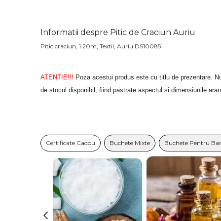
Informatii despre Pitic de Craciun Auriu
Pitic craciun, 1.20m, Textil, Auriu DS10085
ATENTIE!!!
Poza acestui produs este cu titlu de prezentare. Nu
de stocul disponibil, fiind pastrate aspectul si dimensiunile ara
Certificate Cadou
Buchete Mixte
Buchete Pentru Bar