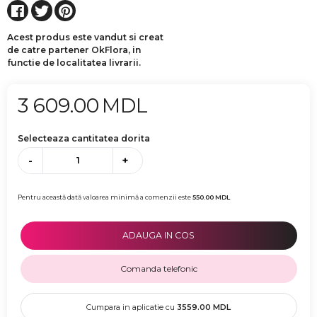
Acest produs este vandut si creat
de catre partener OkFlora, in
functie de localitatea livrarii.
3 609.00
MDL
Selecteaza cantitatea dorita
-
+
Pentru această dată valoarea minimă a comenzii este
550.00
MDL
ADAUGA IN COS
Comanda telefonic
Cumpara in aplicatie cu
3559.00
MDL