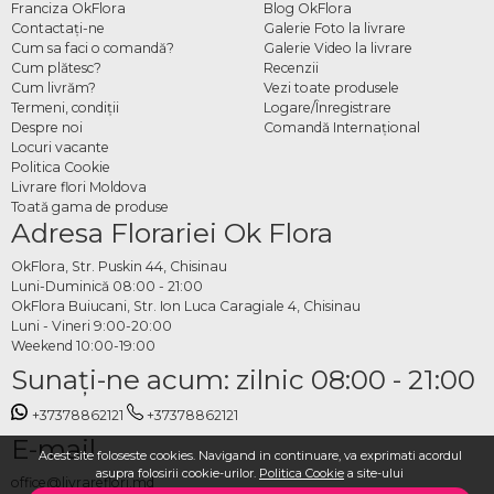
Franciza OkFlora
Blog OkFlora
Contactaţi-ne
Galerie Foto la livrare
Cum sa faci o comandă?
Galerie Video la livrare
Cum plătesc?
Recenzii
Cum livrăm?
Vezi toate produsele
Termeni, condiţii
Logare/Înregistrare
Despre noi
Comandă Internațional
Locuri vacante
Politica Cookie
Livrare flori Moldova
Toată gama de produse
Adresa Florariei Ok Flora
OkFlora, Str. Puskin 44, Chisinau
Luni-Duminică 08:00 - 21:00
OkFlora Buiucani, Str. Ion Luca Caragiale 4, Chisinau
Luni - Vineri 9:00-20:00
Weekend 10:00-19:00
Sunaţi-ne acum: zilnic 08:00 - 21:00
+37378862121
+37378862121
E-mail
Acest site foloseste cookies. Navigand in continuare, va exprimati acordul
asupra folosirii cookie-urilor.
Politica Cookie
a site-ului
office@livrareflori.md