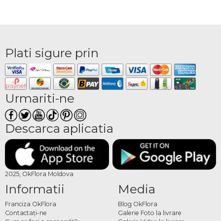
Plati sigure prin
Urmariti-ne
Descarca aplicatia
2025, OkFlora Moldova
Informatii
Media
Franciza OkFlora
Blog OkFlora
Contactaţi-ne
Galerie Foto la livrare