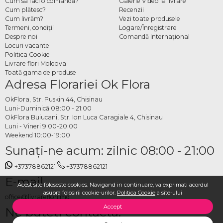
Cum sa faci o comandă?
Galerie Video la livrare
Cum plătesc?
Recenzii
Cum livrăm?
Vezi toate produsele
Termeni, condiţii
Logare/Înregistrare
Despre noi
Comandă Internațional
Locuri vacante
Politica Cookie
Livrare flori Moldova
Toată gama de produse
Adresa Florariei Ok Flora
OkFlora, Str. Puskin 44, Chisinau
Luni-Duminică 08:00 - 21:00
OkFlora Buiucani, Str. Ion Luca Caragiale 4, Chisinau
Luni - Vineri 9:00-20:00
Weekend 10:00-19:00
Sunaţi-ne acum: zilnic 08:00 - 21:00
+37378862121
+37378862121
E-mail
Acest site foloseste cookies. Navigand in continuare, va exprimati acordul
asupra folosirii cookie-urilor.
Politica Cookie
a site-ului
office@livrareflori.md
Accept
Ne puteți contacta: