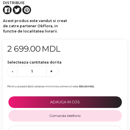
DISTRIBUIE
Acest produs este vandut si creat
de catre partener OkFlora, in
functie de localitatea livrarii.
2 699.00
MDL
Selecteaza cantitatea dorita
-
+
Pentru această dată valoarea minimă a comenzii este
550.00
MDL
ADAUGA IN COS
Comanda telefonic