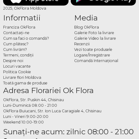
2025, OkFlora Moldova
Informatii
Media
Franciza OkFlora
Blog OkFlora
Contactaţi-ne
Galerie Foto la livrare
Cum sa faci o comandă?
Galerie Video la livrare
Cum plătesc?
Recenzii
Cum livrăm?
Vezi toate produsele
Termeni, condiţii
Logare/Înregistrare
Despre noi
Comandă Internațional
Locuri vacante
Politica Cookie
Livrare flori Moldova
Toată gama de produse
Adresa Florariei Ok Flora
OkFlora, Str. Puskin 44, Chisinau
Luni-Duminică 08:00 - 21:00
OkFlora Buiucani, Str. Ion Luca Caragiale 4, Chisinau
Luni - Vineri 9:00-20:00
Weekend 10:00-19:00
Sunaţi-ne acum: zilnic 08:00 - 21:00