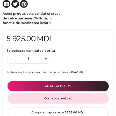
Acest produs este vandut si creat
de catre partener OkFlora, in
functie de localitatea livrarii.
5 925.00
MDL
Selecteaza cantitatea dorita
-
+
Pentru această dată valoarea minimă a comenzii este
550.00
MDL
ADAUGA IN COS
Comanda telefonic
Cumpara in aplicatie cu
5875.00
MDL