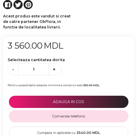
Acest produs este vandut si creat
de catre partener OkFlora, in
functie de localitatea livrarii.
3 560.00
MDL
Selecteaza cantitatea dorita
-
+
Pentru această dată valoarea minimă a comenzii este
550.00
MDL
ADAUGA IN COS
Comanda telefonic
Cumpara in aplicatie cu
3540.00
MDL