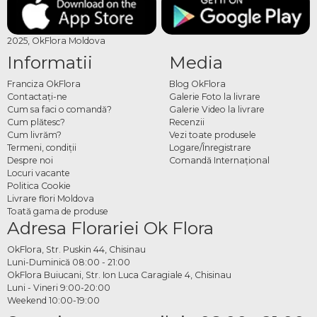
2025, OkFlora Moldova
Informatii
Media
Franciza OkFlora
Blog OkFlora
Contactaţi-ne
Galerie Foto la livrare
Cum sa faci o comandă?
Galerie Video la livrare
Cum plătesc?
Recenzii
Cum livrăm?
Vezi toate produsele
Termeni, condiţii
Logare/Înregistrare
Despre noi
Comandă Internațional
Locuri vacante
Politica Cookie
Livrare flori Moldova
Toată gama de produse
Adresa Florariei Ok Flora
OkFlora, Str. Puskin 44, Chisinau
Luni-Duminică 08:00 - 21:00
OkFlora Buiucani, Str. Ion Luca Caragiale 4, Chisinau
Luni - Vineri 9:00-20:00
Weekend 10:00-19:00