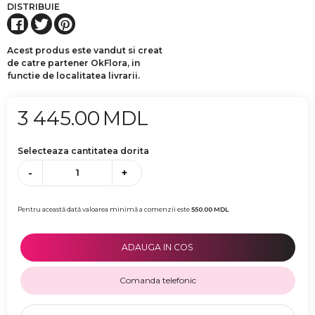
DISTRIBUIE
Acest produs este vandut si creat
de catre partener OkFlora, in
functie de localitatea livrarii.
3 445.00
MDL
Selecteaza cantitatea dorita
-
+
Pentru această dată valoarea minimă a comenzii este
550.00
MDL
ADAUGA IN COS
Comanda telefonic