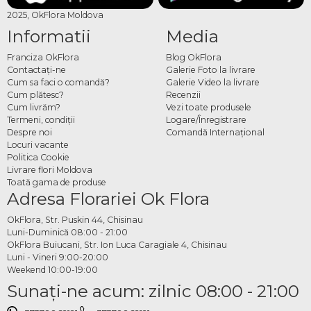
2025, OkFlora Moldova
Informatii
Media
Franciza OkFlora
Blog OkFlora
Contactaţi-ne
Galerie Foto la livrare
Cum sa faci o comandă?
Galerie Video la livrare
Cum plătesc?
Recenzii
Cum livrăm?
Vezi toate produsele
Termeni, condiţii
Logare/Înregistrare
Despre noi
Comandă Internațional
Locuri vacante
Politica Cookie
Livrare flori Moldova
Toată gama de produse
Adresa Florariei Ok Flora
OkFlora, Str. Puskin 44, Chisinau
Luni-Duminică 08:00 - 21:00
OkFlora Buiucani, Str. Ion Luca Caragiale 4, Chisinau
Luni - Vineri 9:00-20:00
Weekend 10:00-19:00
Sunaţi-ne acum: zilnic 08:00 - 21:00