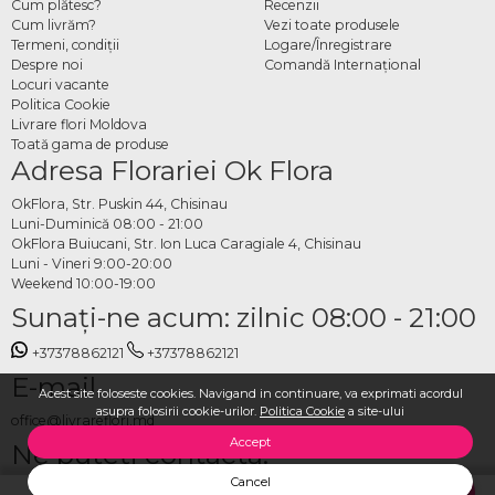
Cum plătesc?
Recenzii
Cum livrăm?
Vezi toate produsele
Termeni, condiţii
Logare/Înregistrare
Despre noi
Comandă Internațional
Locuri vacante
Politica Cookie
Livrare flori Moldova
Toată gama de produse
Adresa Florariei Ok Flora
OkFlora, Str. Puskin 44, Chisinau
Luni-Duminică 08:00 - 21:00
OkFlora Buiucani, Str. Ion Luca Caragiale 4, Chisinau
Luni - Vineri 9:00-20:00
Weekend 10:00-19:00
Sunaţi-ne acum: zilnic 08:00 - 21:00
+37378862121
+37378862121
E-mail
Acest site foloseste cookies. Navigand in continuare, va exprimati acordul
asupra folosirii cookie-urilor.
Politica Cookie
a site-ului
office@livrareflori.md
Accept
Ne puteți contacta:
Cancel
whatsapp
,
messenger