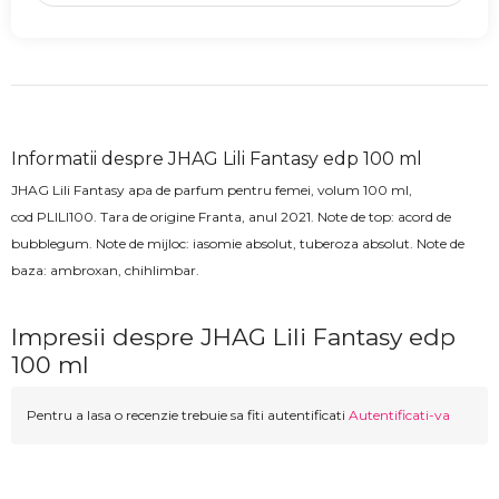
Informatii despre JHAG Lili Fantasy edp 100 ml
JHAG Lili Fantasy
apa de parfum pentru femei, volum 100 ml,
cod
PLILI100
.
Tara de origine Franta, anul 2021.
Note de top:
acord de
bubblegum
. Note de mijloc: iasomie absolut, tuberoza absolut
. Note de
baza:
ambroxan, chihlimbar.
Impresii despre JHAG Lili Fantasy edp
100 ml
Pentru a lasa o recenzie trebuie sa fiti autentificati
Autentificati-va