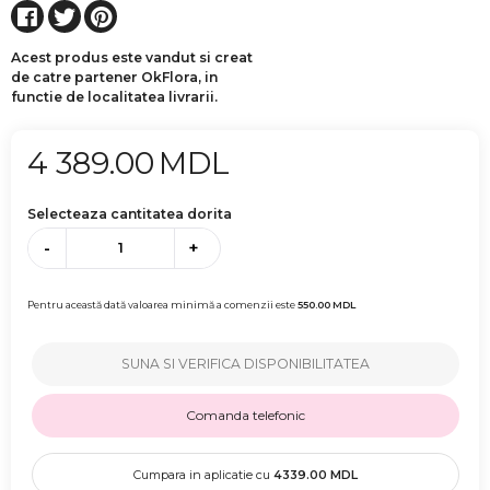
Acest produs este vandut si creat
de catre partener OkFlora, in
functie de localitatea livrarii.
4 389.00
MDL
Selecteaza cantitatea dorita
-
+
Pentru această dată valoarea minimă a comenzii este
550.00
MDL
SUNA SI VERIFICA DISPONIBILITATEA
Comanda telefonic
Cumpara in aplicatie cu
4339.00
MDL