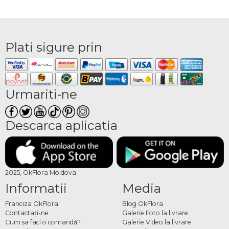
Plati sigure prin
Urmariti-ne
Descarca aplicatia
2025, OkFlora Moldova
Informatii
Media
Franciza OkFlora
Blog OkFlora
Contactaţi-ne
Galerie Foto la livrare
Cum sa faci o comandă?
Galerie Video la livrare