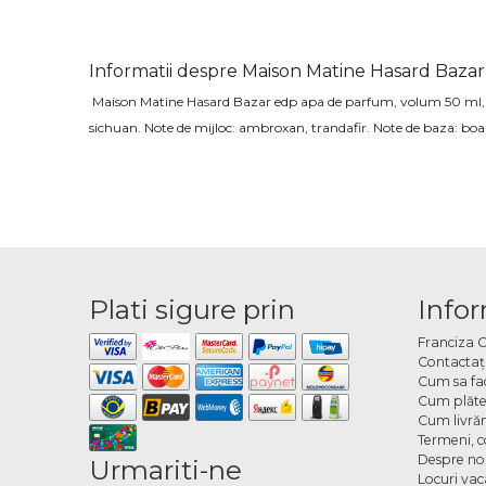
Informatii despre Maison Matine Hasard Baza
Maison Matine Hasard Bazar edp
apa de parfum, volum 50 ml
sichuan
. Note de mijloc:
ambroxan, trandafir
. Note de baza: boa
Plati sigure prin
Infor
Franciza 
Contactaţ
Cum sa fa
Cum plăte
Cum livră
Termeni, co
Despre no
Urmariti-ne
Locuri va