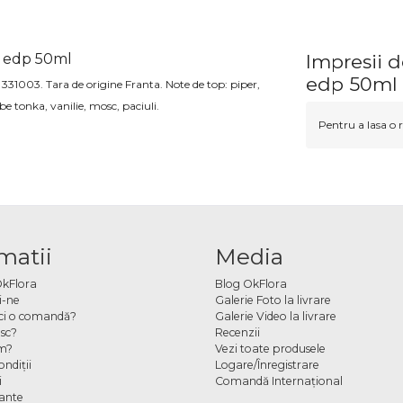
r edp 50ml
Impresii 
edp 50ml
,
331003
. Tara de origine Franta.
Note de top:
piper,
be tonka, vanilie, mosc, paciuli
.
Pentru a lasa o r
matii
Media
OkFlora
Blog OkFlora
i-ne
Galerie Foto la livrare
ci o comandă?
Galerie Video la livrare
sc?
Recenzii
m?
Vezi toate produsele
ndiţii
Logare/Înregistrare
i
Comandă Internațional
cante