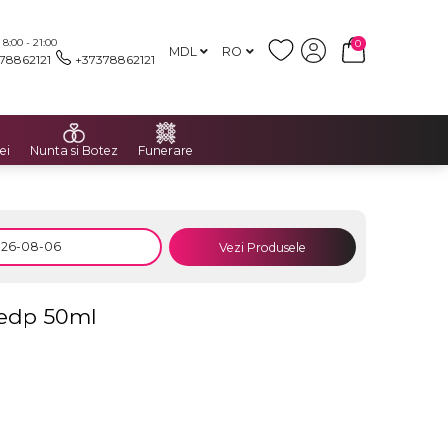
:00 - 21:00
0
MDL
RO
78862121
+37378862121
ei
Nunta si Botez
Funerare
Vezi Produsele
 edp 50ml