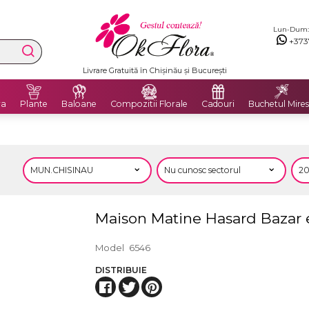
Lun-Dum: 8
+373
Livrare Gratuită în Chișinău și București
ra
Plante
Baloane
Compozitii Florale
Cadouri
Buchetul Mires
Maison Matine Hasard Bazar
Model
6546
DISTRIBUIE