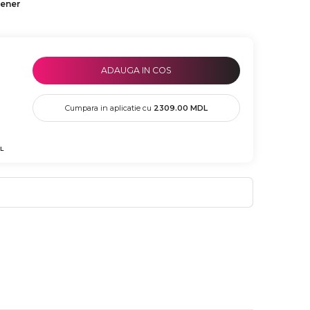
tener
ADAUGA IN COS
Cumpara in aplicatie cu
2309.00
MDL
L