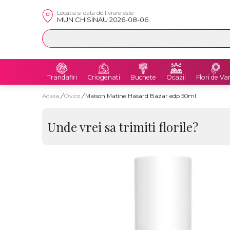
Locatia si data de livrare este
MUN.CHISINAU 2026-08-06
Trandafiri
Criogenati
Buchete
Ocazii
Flori de Va
Acasa
/
Ovico
/
Maison Matine Hasard Bazar edp 50ml
Unde vrei sa trimiti florile?