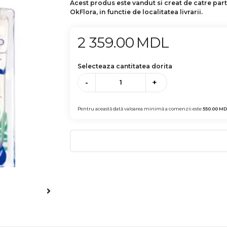
Acest produs este vandut si creat de catre par
OkFlora, in functie de localitatea livrarii.
2 359.00
MDL
Selecteaza cantitatea dorita
-
+
Pentru această dată valoarea minimă a comenzii este
550.00
MD