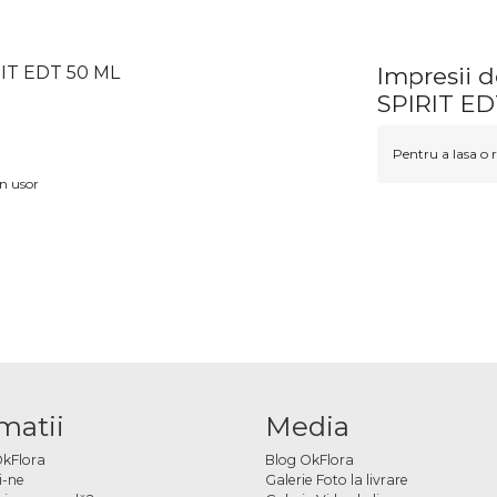
IT EDT 50 ML
Impresii
SPIRIT ED
Pentru a lasa o r
n usor
matii
Media
OkFlora
Blog OkFlora
i-ne
Galerie Foto la livrare