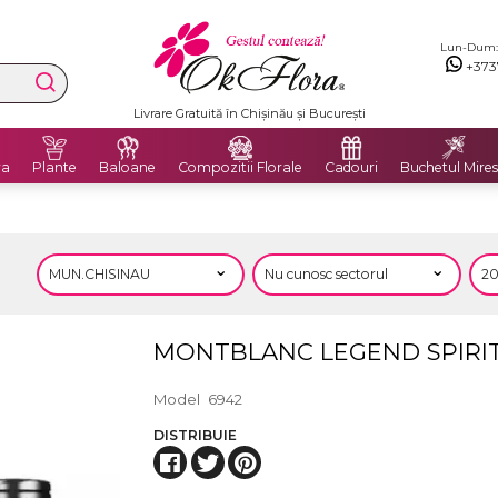
Lun-Dum: 8
+373
Livrare Gratuită în Chișinău și București
ra
Plante
Baloane
Compozitii Florale
Cadouri
Buchetul Mires
MONTBLANC LEGEND SPIRIT
Model
6942
DISTRIBUIE