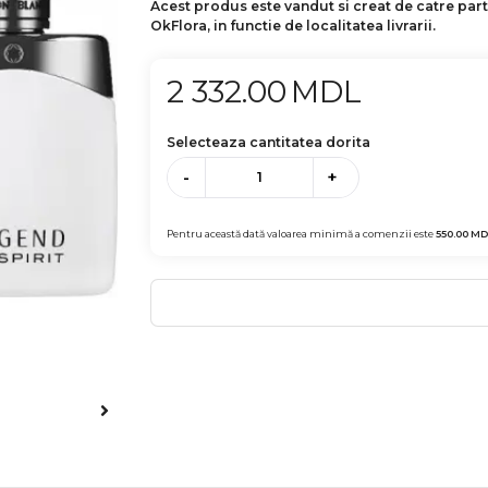
Acest produs este vandut si creat de catre par
OkFlora, in functie de localitatea livrarii.
2 332.00
MDL
Selecteaza cantitatea dorita
-
+
Pentru această dată valoarea minimă a comenzii este
550.00
MD