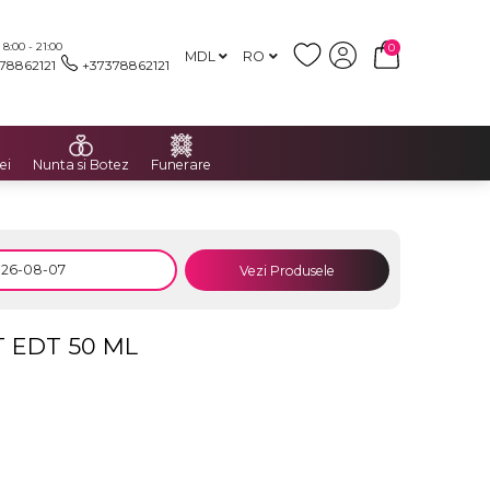
:00 - 21:00
0
MDL
RO
78862121
+37378862121
ei
Nunta si Botez
Funerare
Vezi Produsele
 EDT 50 ML