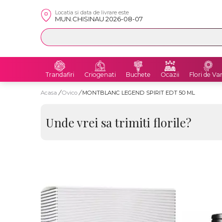
Locatia si data de livrare este
MUN.CHISINAU 2026-08-07
Trandafiri
Criogenati
Buchete
Ocazii
Flori de Va
Acasa
/
Ovico
/
MONTBLANC LEGEND SPIRIT EDT 50 ML
Unde vrei sa trimiti florile?