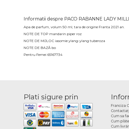
Informatii despre PACO RABANNE LADY MI
Apa de parfum, volum 50 ml, tara de origine Franta 2021 an.
NOTE DE TOP mandarin piper roz
NOTE DE MIJLOC iasomie ylang-ylang tuberoza
NOTE DE BAZĂ bo
Pentru Femei 65167734
Plati sigure prin
Infor
Franciza 
Contactaţ
Cum sa fa
Cum plăte
Cum livră