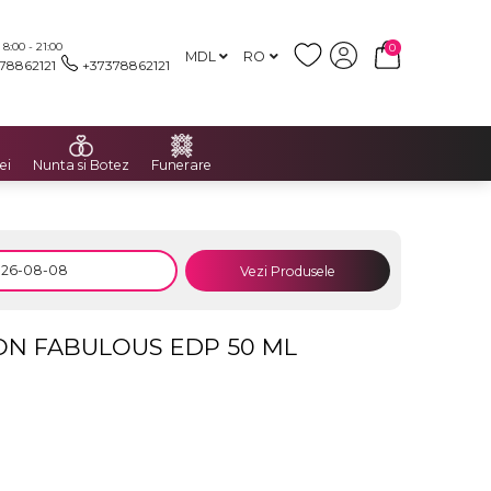
:00 - 21:00
0
MDL
RO
78862121
+37378862121
ei
Nunta si Botez
Funerare
Vezi Produsele
ON FABULOUS EDP 50 ML