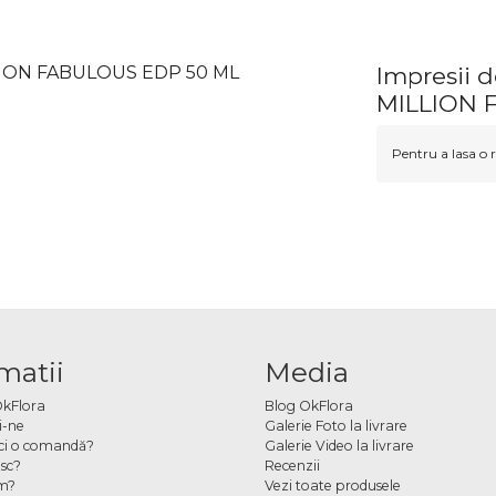
LLION FABULOUS EDP 50 ML
Impresii
MILLION 
Pentru a lasa o r
matii
Media
OkFlora
Blog OkFlora
i-ne
Galerie Foto la livrare
ci o comandă?
Galerie Video la livrare
sc?
Recenzii
m?
Vezi toate produsele