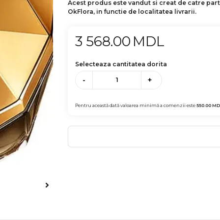
Acest produs este vandut si creat de catre par
OkFlora, in functie de localitatea livrarii.
3 568.00
MDL
Selecteaza cantitatea dorita
-
+
Pentru această dată valoarea minimă a comenzii este
550.00
MD