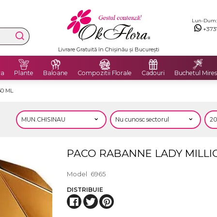
Lun-Dum: 8
+373
Livrare Gratuită în Chișinău și București
ra
Plante
Baloane
Compozitii Florale
Cadouri
Buchetul Mires
0 ML
PACO RABANNE LADY MILLI
Model
6965
DISTRIBUIE