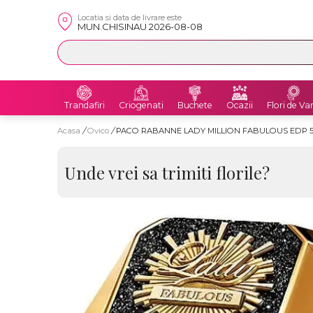
Locatia si data de livrare este
MUN.CHISINAU 2026-08-08
Trandafiri
Criogenati
Buchete
Ocazii
Flori de Va
Acasa
/
Ovico
/
PACO RABANNE LADY MILLION FABULOUS EDP 5
Unde vrei sa trimiti florile?