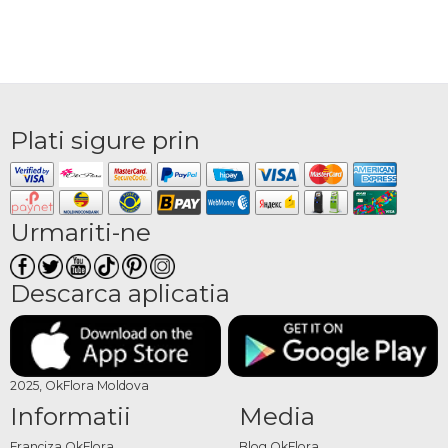
Plati sigure prin
Urmariti-ne
Descarca aplicatia
2025, OkFlora Moldova
Informatii
Media
Franciza OkFlora
Blog OkFlora