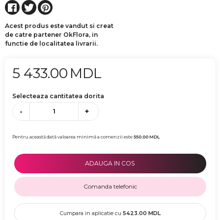
Acest produs este vandut si creat
de catre partener OkFlora, in
functie de localitatea livrarii.
5 433.00
MDL
Selecteaza cantitatea dorita
-
+
Pentru această dată valoarea minimă a comenzii este
550.00
MDL
ADAUGA IN COS
Comanda telefonic
Cumpara in aplicatie cu
5423.00
MDL