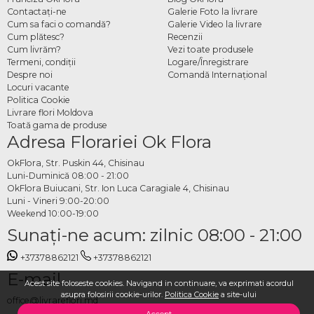
Contactaţi-ne
Galerie Foto la livrare
Cum sa faci o comandă?
Galerie Video la livrare
Cum plătesc?
Recenzii
Cum livrăm?
Vezi toate produsele
Termeni, condiţii
Logare/Înregistrare
Despre noi
Comandă Internațional
Locuri vacante
Politica Cookie
Livrare flori Moldova
Toată gama de produse
Adresa Florariei Ok Flora
OkFlora, Str. Puskin 44, Chisinau
Luni-Duminică 08:00 - 21:00
OkFlora Buiucani, Str. Ion Luca Caragiale 4, Chisinau
Luni - Vineri 9:00-20:00
Weekend 10:00-19:00
Sunaţi-ne acum: zilnic 08:00 - 21:00
+37378862121
+37378862121
E-mail
Acest site foloseste cookies. Navigand in continuare, va exprimati acordul
asupra folosirii cookie-urilor.
Politica Cookie
a site-ului
office@livrareflori.md