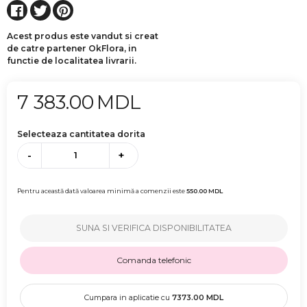
Acest produs este vandut si creat
de catre partener OkFlora, in
functie de localitatea livrarii.
7 383.00
MDL
Selecteaza cantitatea dorita
-
+
Pentru această dată valoarea minimă a comenzii este
550.00
MDL
SUNA SI VERIFICA DISPONIBILITATEA
Comanda telefonic
Cumpara in aplicatie cu
7373.00
MDL