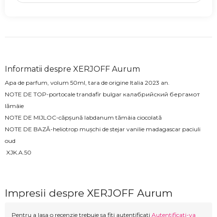
Informatii despre XERJOFF Aurum
Apa de parfum, volum 50ml, tara de origine Italia 2023 an.
NOTE DE TOP-portocale trandafir bulgar калабрийский бергамот
lămâie
NOTE DE MIJLOC-căpșună labdanum tămâia ciocolată
NOTE DE BAZĂ-heliotrop mușchi de stejar vanilie madagascar paciuli
oud
XJK.A.50
Impresii despre XERJOFF Aurum
Pentru a lasa o recenzie trebuie sa fiti autentificati
Autentificati-va