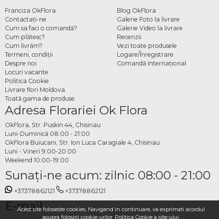
Franciza OkFlora
Blog OkFlora
Contactaţi-ne
Galerie Foto la livrare
Cum sa faci o comandă?
Galerie Video la livrare
Cum plătesc?
Recenzii
Cum livrăm?
Vezi toate produsele
Termeni, condiţii
Logare/Înregistrare
Despre noi
Comandă Internațional
Locuri vacante
Politica Cookie
Livrare flori Moldova
Toată gama de produse
Adresa Florariei Ok Flora
OkFlora, Str. Puskin 44, Chisinau
Luni-Duminică 08:00 - 21:00
OkFlora Buiucani, Str. Ion Luca Caragiale 4, Chisinau
Luni - Vineri 9:00-20:00
Weekend 10:00-19:00
Sunaţi-ne acum: zilnic 08:00 - 21:00
+37378862121
+37378862121
E-mail
Acest site foloseste cookies. Navigand in continuare, va exprimati acordul
asupra folosirii cookie-urilor.
Politica Cookie
a site-ului