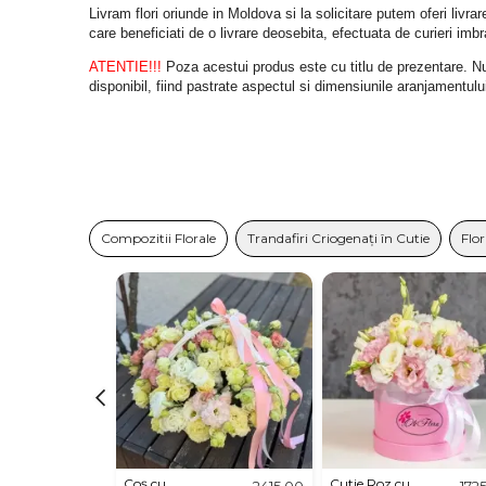
Livram flori oriunde in Moldova si la solicitare putem oferi liv
care beneficiati de o livrare deosebita, efectuata de curieri im
ATENTIE!!!
 Poza acestui produs este cu titlu de prezentare. Nuan
disponibil, fiind pastrate aspectul si dimensiunile aranjamentulu
Compozitii Florale
Trandafiri Criogenați în Cutie
Flor
Coș cu
Cutie Roz cu
2415,00
172