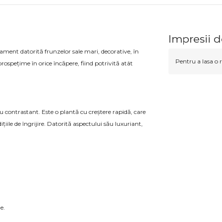
Impresii 
ament datorită frunzelor sale mari, decorative, în
Pentru a lasa o r
rospețime în orice încăpere, fiind potrivită atât
u contrastant. Este o plantă cu creștere rapidă, care
țiile de îngrijire. Datorită aspectului său luxuriant,
e.