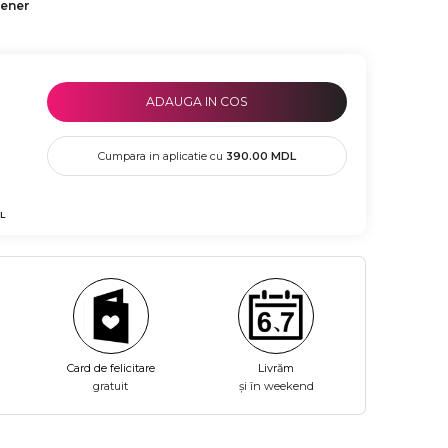
tener
ADAUGA IN COS
Cumpara in aplicatie cu
390.00
MDL
L
Card de felicitare
Livrăm
gratuit
și în weekend