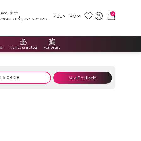
:00 - 21:00
0
MDL
RO
78862121
+37378862121
ei
Nunta si Botez
Funerare
Vezi Produsele