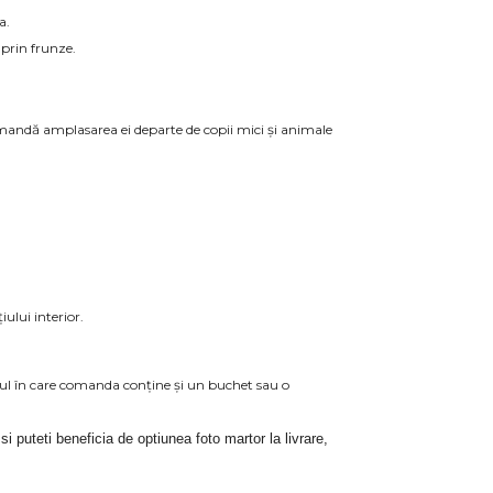
a.
 prin frunze.
omandă amplasarea ei departe de copii mici și animale
ului interior.
azul în care comanda conține și un buchet sau o
 si puteti beneficia de optiunea foto martor la livrare, 