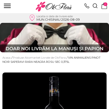
0
Locatia si data de livrare este
MUN.CHISINAU 2026-08-09
Acasa
/
Produse Alcomarket Livrate de OkFlora
/
VIN ANIMALIENS PINOT
NOIR SAPERAVI RARA NEAGRA ROSU SEC 0,375L