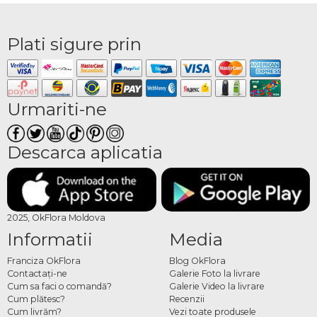
Plati sigure prin
Urmariti-ne
Descarca aplicatia
2025, OkFlora Moldova
Informatii
Media
Franciza OkFlora
Blog OkFlora
Contactaţi-ne
Galerie Foto la livrare
Cum sa faci o comandă?
Galerie Video la livrare
Cum plătesc?
Recenzii
Cum livrăm?
Vezi toate produsele