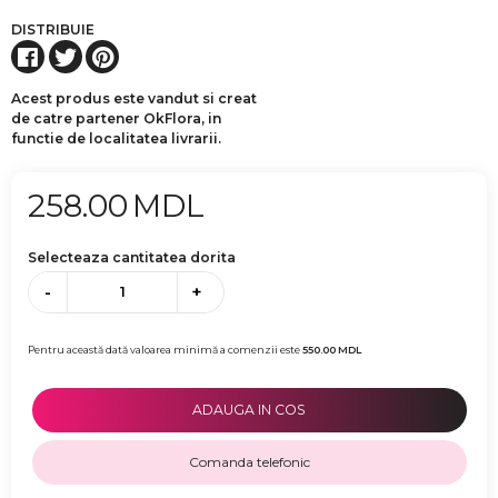
DISTRIBUIE
Acest produs este vandut si creat
de catre partener OkFlora, in
functie de localitatea livrarii.
258.00
MDL
Selecteaza cantitatea dorita
-
+
Pentru această dată valoarea minimă a comenzii este
550.00
MDL
ADAUGA IN COS
Comanda telefonic