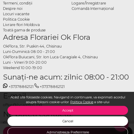
Termeni, condiţii
Logare/Înregistrare
Despre noi
Comandă Internațional
Locuri vacante
Politica Cookie
Livrare flori Moldova
Toată gama de produse
Adresa Florariei Ok Flora
OkFlora, Str. Puskin 44, Chisinau
Luni-Duminică 08:00 - 21:00
OkFlora Buiucani, Str. Ion Luca Caragiale 4, Chisinau
Luni - Vineri 9:00-20:00
Weekend 10:00-19:00
Sunaţi-ne acum: zilnic 08:00 - 21:00
+37378862121
+37378862121
E-mail
Acest site foloseste cookies. Navigand in continuare, va exprimati acordul
asupra folosirii cookie-urilor.
Politica Cookie
a site-ului
office@livrareflori.md
Accept
Ne puteți contacta:
Cancel
whatsapp
,
messenger
Administreaza Preferintele
ADAUGA IN COS