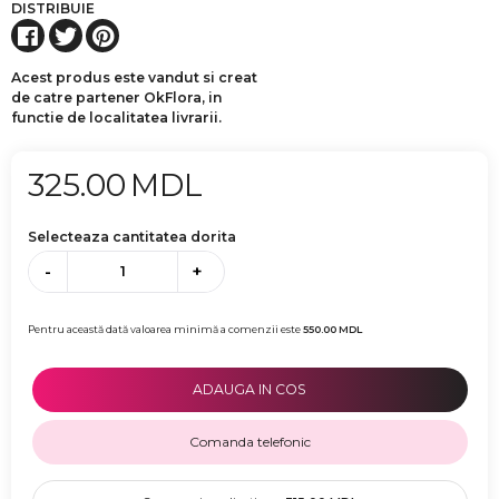
DISTRIBUIE
Acest produs este vandut si creat
de catre partener OkFlora, in
functie de localitatea livrarii.
325.00
MDL
Selecteaza cantitatea dorita
-
+
Pentru această dată valoarea minimă a comenzii este
550.00
MDL
ADAUGA IN COS
Comanda telefonic