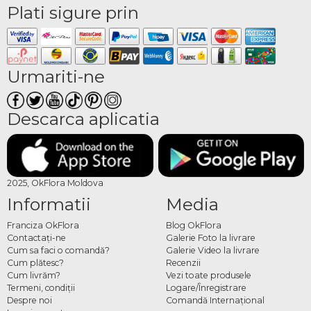
Plati sigure prin
Urmariti-ne
Descarca aplicatia
2025, OkFlora Moldova
Informatii
Media
Franciza OkFlora
Blog OkFlora
Contactaţi-ne
Galerie Foto la livrare
Cum sa faci o comandă?
Galerie Video la livrare
Cum plătesc?
Recenzii
Cum livrăm?
Vezi toate produsele
Termeni, condiţii
Logare/Înregistrare
Despre noi
Comandă Internațional