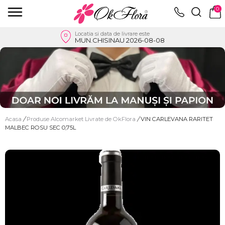
0
Locatia si data de livrare este
MUN.CHISINAU 2026-08-08
Acasa
/
Produse Alcomarket Livrate de OkFlora
/
VIN CARLEVANA RARITET
MALBEC ROSU SEC 0,75L