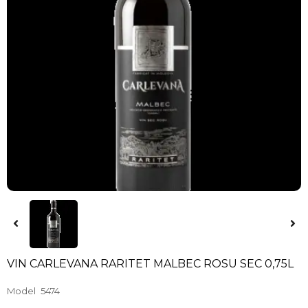
VIN CARLEVANA RARITET MALBEC ROSU SEC 0,75L
Model
5474