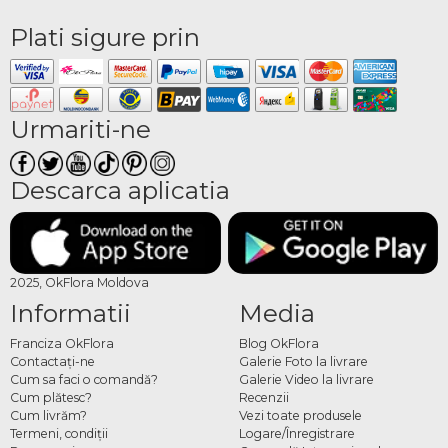
Plati sigure prin
Urmariti-ne
Descarca aplicatia
2025, OkFlora Moldova
Informatii
Media
Franciza OkFlora
Blog OkFlora
Contactaţi-ne
Galerie Foto la livrare
Cum sa faci o comandă?
Galerie Video la livrare
Cum plătesc?
Recenzii
Cum livrăm?
Vezi toate produsele
Termeni, condiţii
Logare/Înregistrare