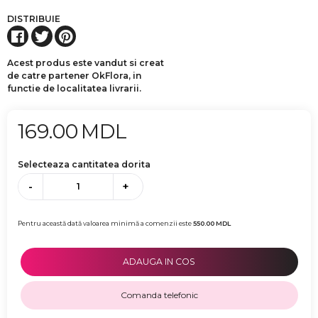
DISTRIBUIE
Acest produs este vandut si creat
de catre partener OkFlora, in
functie de localitatea livrarii.
169.00
MDL
Selecteaza cantitatea dorita
-
+
Pentru această dată valoarea minimă a comenzii este
550.00
MDL
ADAUGA IN COS
Comanda telefonic