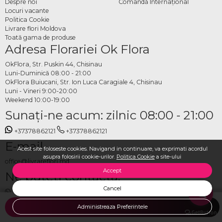
Despre noi
Comandă Internațional
Locuri vacante
Politica Cookie
Livrare flori Moldova
Toată gama de produse
Adresa Florariei Ok Flora
OkFlora, Str. Puskin 44, Chisinau
Luni-Duminică 08:00 - 21:00
OkFlora Buiucani, Str. Ion Luca Caragiale 4, Chisinau
Luni - Vineri 9:00-20:00
Weekend 10:00-19:00
Sunaţi-ne acum: zilnic 08:00 - 21:00
+37378862121
+37378862121
E-mail
Acest site foloseste cookies. Navigand in continuare, va exprimati acordul
asupra folosirii cookie-urilor.
Politica Cookie
a site-ului
office@livrareflori.md
Accept
Ne puteți contacta:
Cancel
whatsapp
,
messenger
Administreaza Preferintele
ADAUGA IN COS