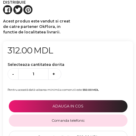
DISTRIBUIE
Acest produs este vandut si creat
de catre partener OkFlora, in
functie de localitatea livrarii.
312.00
MDL
Selecteaza cantitatea dorita
-
+
Pentru această dată valoarea minimă a comenzii este
550.00
MDL
ADAUGA IN COS
Comanda telefonic