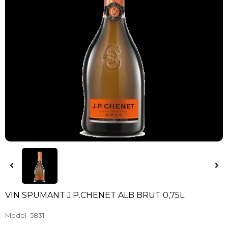
VIN SPUMANT J.P.CHENET ALB BRUT 0,75L
Model
5831