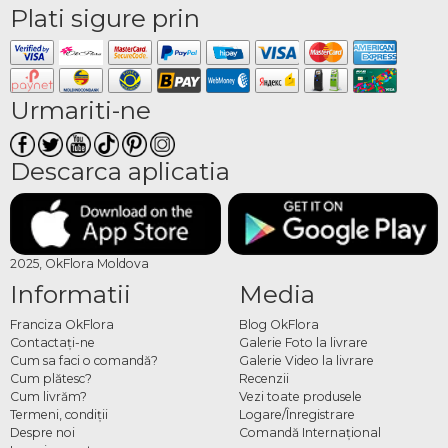
Plati sigure prin
Urmariti-ne
Descarca aplicatia
2025, OkFlora Moldova
Informatii
Media
Franciza OkFlora
Blog OkFlora
Contactaţi-ne
Galerie Foto la livrare
Cum sa faci o comandă?
Galerie Video la livrare
Cum plătesc?
Recenzii
Cum livrăm?
Vezi toate produsele
Termeni, condiţii
Logare/Înregistrare
Despre noi
Comandă Internațional