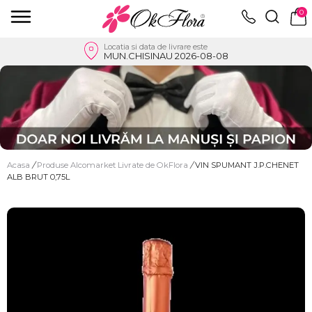
0
Locatia si data de livrare este
MUN.CHISINAU 2026-08-08
Acasa
/
Produse Alcomarket Livrate de OkFlora
/
VIN SPUMANT J.P.CHENET
ALB BRUT 0,75L