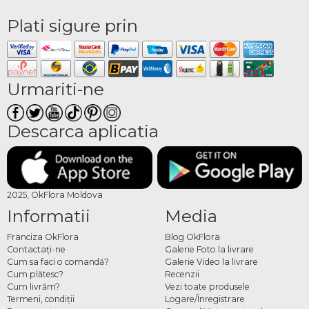
Plati sigure prin
Urmariti-ne
Descarca aplicatia
2025, OkFlora Moldova
Informatii
Media
Franciza OkFlora
Blog OkFlora
Contactaţi-ne
Galerie Foto la livrare
Cum sa faci o comandă?
Galerie Video la livrare
Cum plătesc?
Recenzii
Cum livrăm?
Vezi toate produsele
Termeni, condiţii
Logare/Înregistrare