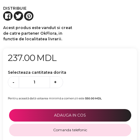
DISTRIBUIE
Acest produs este vandut si creat
de catre partener OkFlora, in
functie de localitatea livrarii.
237.00
MDL
Selecteaza cantitatea dorita
-
+
Pentru această dată valoarea minimă a comenzii este
550.00
MDL
ADAUGA IN COS
Comanda telefonic