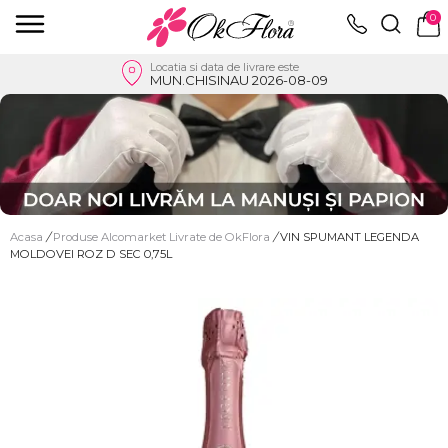
0
Locatia si data de livrare este
MUN.CHISINAU 2026-08-09
Acasa
/
Produse Alcomarket Livrate de OkFlora
/
VIN SPUMANT LEGENDA
MOLDOVEI ROZ D SEC 0,75L