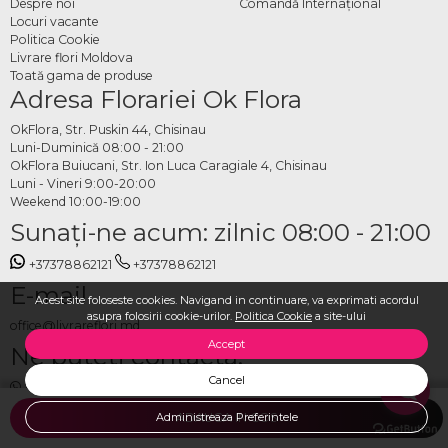
Despre noi
Comandă Internațional
Locuri vacante
Politica Cookie
Livrare flori Moldova
Toată gama de produse
Adresa Florariei Ok Flora
OkFlora, Str. Puskin 44, Chisinau
Luni-Duminică 08:00 - 21:00
OkFlora Buiucani, Str. Ion Luca Caragiale 4, Chisinau
Luni - Vineri 9:00-20:00
Weekend 10:00-19:00
Sunaţi-ne acum: zilnic 08:00 - 21:00
+37378862121
+37378862121
E-mail
Acest site foloseste cookies. Navigand in continuare, va exprimati acordul
asupra folosirii cookie-urilor.
Politica Cookie
a site-ului
office@livrareflori.md
Accept
Ne puteți contacta:
Cancel
whatsapp
,
messenger
Administreaza Preferintele
ADAUGA IN COS