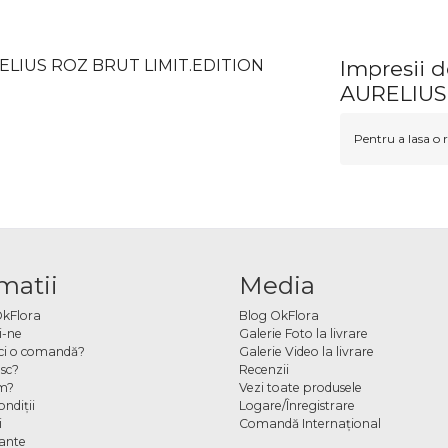
RELIUS ROZ BRUT LIMIT.EDITION
Impresii
AURELIUS
Pentru a lasa o r
matii
Media
OkFlora
Blog OkFlora
i-ne
Galerie Foto la livrare
ci o comandă?
Galerie Video la livrare
sc?
Recenzii
m?
Vezi toate produsele
ndiţii
Logare/Înregistrare
i
Comandă Internațional
cante