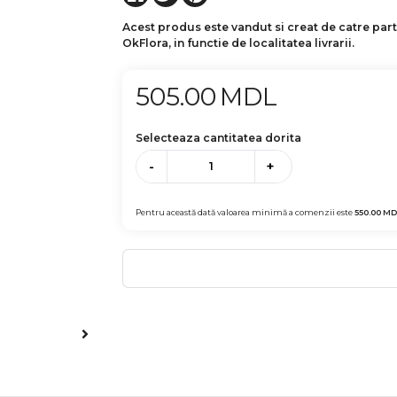
Acest produs este vandut si creat de catre par
OkFlora, in functie de localitatea livrarii.
505.00
MDL
Selecteaza cantitatea dorita
-
+
Pentru această dată valoarea minimă a comenzii este
550.00
MD