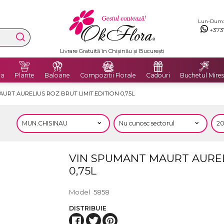
Lun-Dum: 8
+373
Livrare Gratuită în Chișinău și București
ra
Plante
Baloane
Compozitii Florale
Cadouri
Buchetul Mires
URT AURELIUS ROZ BRUT LIMIT.EDITION 0,75L
VIN SPUMANT MAURT AURELI
0,75L
Model
5858
DISTRIBUIE