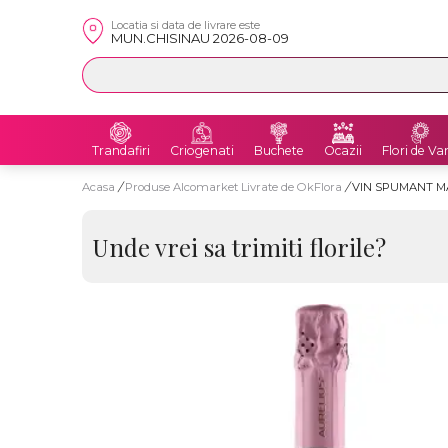
Locatia si data de livrare este
MUN.CHISINAU 2026-08-09
Trandafiri
Criogenati
Buchete
Ocazii
Flori de Va
Acasa
/
Produse Alcomarket Livrate de OkFlora
/
VIN SPUMANT MA
Unde vrei sa trimiti florile?