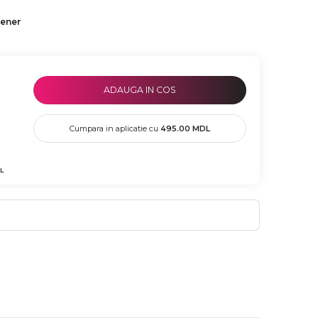
tener
ADAUGA IN COS
Cumpara in aplicatie cu
495.00
MDL
L