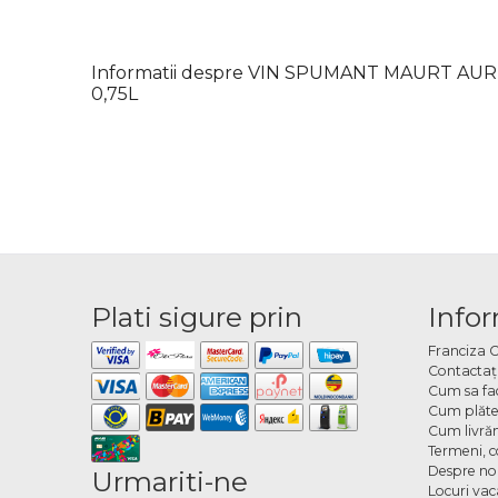
Informatii despre VIN SPUMANT MAURT AU
0,75L
Plati sigure prin
Infor
Franciza 
Contactaţ
Cum sa fa
Cum plăte
Cum livră
Termeni, co
Despre no
Urmariti-ne
Locuri va