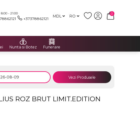
:00 - 21:00
0
MDL
RO
78862121
+37378862121
ei
Nunta si Botez
Funerare
Vezi Produsele
US ROZ BRUT LIMIT.EDITION