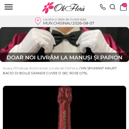
0
Locatia si data de livrare este
MUN.CHISINAU 2026-08-07
Acasa
/
Produse Alcomarket Livrate de OkFlora
/
VIN SPUMANT MAURT
BACIO DI BOLLE GRANDE CUVEE D SEC ROSE 0,75L