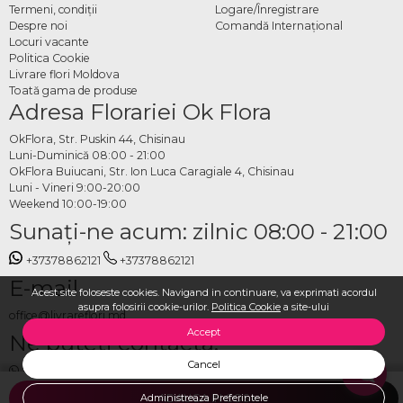
Termeni, condiţii
Logare/Înregistrare
Despre noi
Comandă Internațional
Locuri vacante
Politica Cookie
Livrare flori Moldova
Toată gama de produse
Adresa Florariei Ok Flora
OkFlora, Str. Puskin 44, Chisinau
Luni-Duminică 08:00 - 21:00
OkFlora Buiucani, Str. Ion Luca Caragiale 4, Chisinau
Luni - Vineri 9:00-20:00
Weekend 10:00-19:00
Sunaţi-ne acum: zilnic 08:00 - 21:00
+37378862121
+37378862121
E-mail
Acest site foloseste cookies. Navigand in continuare, va exprimati acordul
asupra folosirii cookie-urilor.
Politica Cookie
a site-ului
office@livrareflori.md
Accept
Ne puteți contacta:
Cancel
whatsapp
,
messenger
Administreaza Preferintele
ADAUGA IN COS