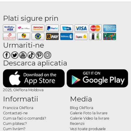
Plati sigure prin
Urmariti-ne
Descarca aplicatia
2025, OkFlora Moldova
Informatii
Media
Franciza OkFlora
Blog OkFlora
Contactaţi-ne
Galerie Foto la livrare
Cum sa faci o comandă?
Galerie Video la livrare
Cum plătesc?
Recenzii
Cum livrăm?
Vezi toate produsele