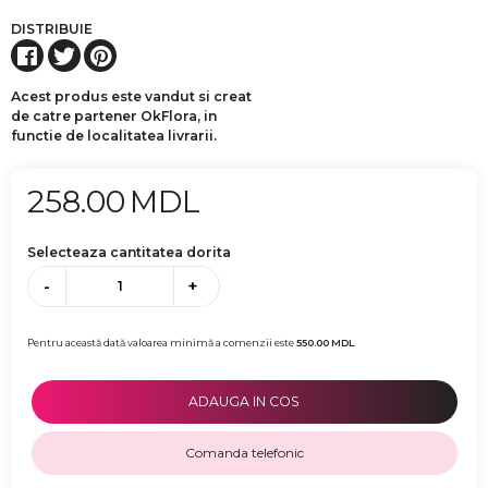
DISTRIBUIE
Acest produs este vandut si creat
de catre partener OkFlora, in
functie de localitatea livrarii.
258.00
MDL
Selecteaza cantitatea dorita
-
+
Pentru această dată valoarea minimă a comenzii este
550.00
MDL
ADAUGA IN COS
Comanda telefonic