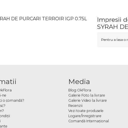
SYRAH DE PURCARI TERROIR IGP 0.75L
Impresii 
SYRAH DE
Pentru a lasa o r
matii
Media
OkFlora
Blog OkFlora
i-ne
Galerie Foto la livrare
ci o comandă?
Galerie Video la livrare
sc?
Recenzii
m?
Vezi toate produsele
ndiţii
Logare/Înregistrare
i
Comandă Internațional
cante