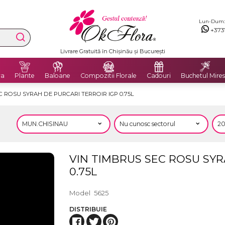
Lun-Dum: 8
+373
Livrare Gratuită în Chișinău și București
ra
Plante
Baloane
Compozitii Florale
Cadouri
Buchetul Mires
C ROSU SYRAH DE PURCARI TERROIR IGP 0.75L
VIN TIMBRUS SEC ROSU SYR
0.75L
Model
5625
DISTRIBUIE