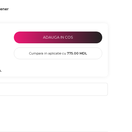
tener
ADAUGA IN COS
Cumpara in aplicatie cu
775.00
MDL
L