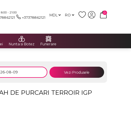
:00 - 21:00
0
MDL
RO
78862121
+37378862121
ei
Nunta si Botez
Funerare
Vezi Produsele
AH DE PURCARI TERROIR IGP