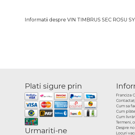
Informatii despre VIN TIMBRUS SEC ROSU 
Plati sigure prin
Infor
Franciza 
Contactaţ
Cum sa fa
Cum plăte
Cum livră
Termeni, co
Despre no
Urmariti-ne
Locuri va