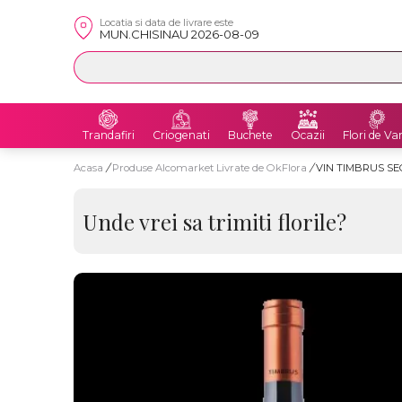
Locatia si data de livrare este
MUN.CHISINAU 2026-08-09
Trandafiri
Criogenati
Buchete
Ocazii
Flori de Va
Acasa
/
Produse Alcomarket Livrate de OkFlora
/
VIN TIMBRUS SE
Unde vrei sa trimiti florile?