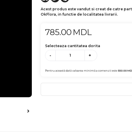
Acest produs este vandut si creat de catre par
OkFlora, in functie de localitatea livrarii.
785.00
MDL
Selecteaza cantitatea dorita
-
+
Pentru această dată valoarea minimă a comenzii este
550.00
MD