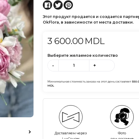
Этот продукт продается и создается партн
OkFlora, в зависимости от места доставки.
3 600.00
MDL
Выберите желаемое количество
-
+
Минимальная стоимость заказа на этот день составляет
550.
MDL
Доставляем через
Фото
LuxCourier
при доставке