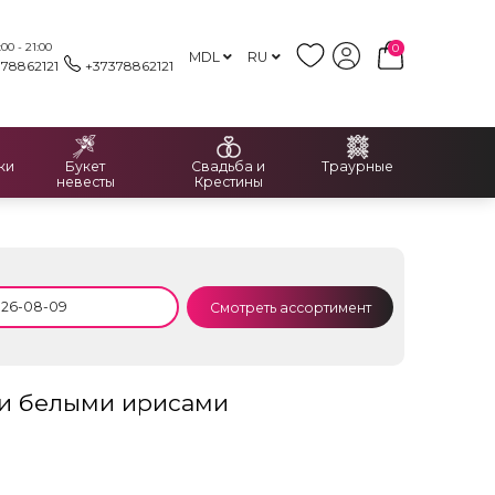
00 - 21:00
0
MDL
RU
378862121
+37378862121
ки
Букет
Свадьба и
Траурные
невесты
Крестины
Смотреть ассортимент
 и белыми ирисами