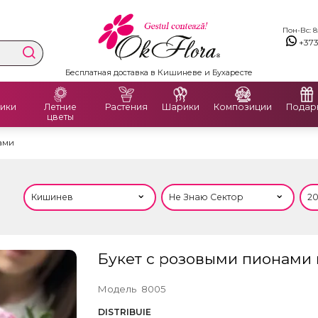
Пон-Вс: 8:
+37
Premium Delivery Flowers
ики
Летние
Растения
Шарики
Композиции
Подар
цветы
ами
Букет с розовыми пионами
Модель
8005
DISTRIBUIE