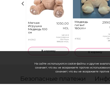
Медведь
2990
Мягкая
1050,00
гигант
Игрушка
160cm↑
MDL
Медведь 100
см
Ц
Цена в
прило
приложении
#966
Ok
#4940
Ok Flora
2
999,00 MDL
В корзину
В корзину
На сайте используются cookie-файлы и другие аналоги
означает, что вы не возражаете против использования
означает, что вы не возражаете проти
Безопасные платежи
Инф
с помощью
Франшиза
Контакты
Как заказ
Как оплат
Как осущ
Политика