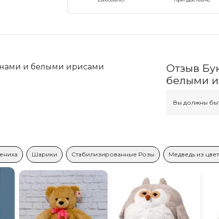
онами и белыми ирисами
Отзыв Бу
белыми 
Вы должны быт
ениха
Шарики
Стабилизированные Розы
Медведь из цве