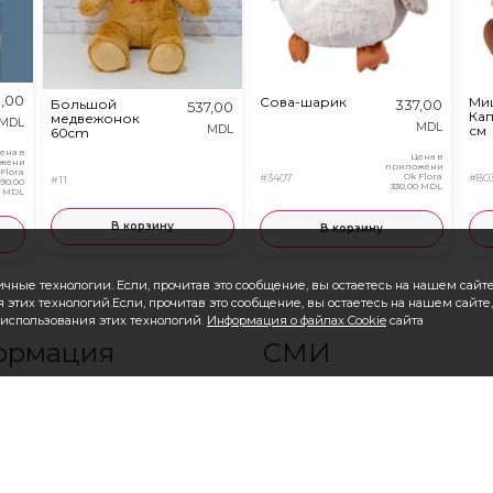
,00
Сова-шарик
Ми
Большой
337,00
537,00
Кап
медвежонок
MDL
MDL
MDL
см
60cm
ена в
Цена в
жении
приложении
 Flora
#3407
Ok Flora
#80
#11
890,00
330,00 MDL
MDL
В корзину
В корзину
чные технологии. Если, прочитав это сообщение, вы остаетесь на нашем сайте,
 этих технологий.Если, прочитав это сообщение, вы остаетесь на нашем сайте,
в использования этих технологий.
Информация о файлах Cookie
сайта
ормация
СМИ
 OkFlora
Фотогалерея при доставке
Видео галерея к доставки
ать?
Отзывы
ить?
См. все продукты
ествляется доставка?
Авторизация/Регистрация
 Компании
Международный Заказ